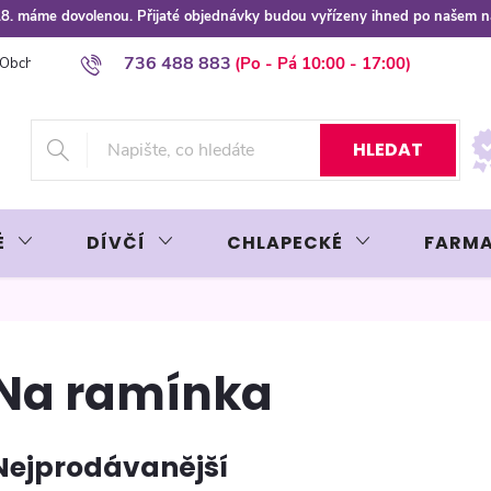
 8.8. máme dovolenou. Přijaté objednávky budou vyřízeny ihned po našem 
736 488 883
Obchodní podmínky
Podmínky ochrany osobních údajů
Platba plat
HLEDAT
É
DÍVČÍ
CHLAPECKÉ
FARMA
Na ramínka
Nejprodávanější