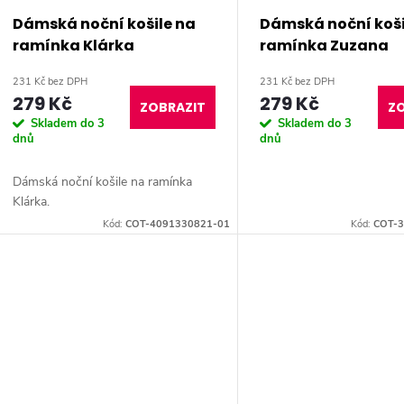
Dámská noční košile na
Dámská noční koši
ramínka Klárka
ramínka Zuzana
231 Kč bez DPH
231 Kč bez DPH
279 Kč
279 Kč
ZOBRAZIT
ZO
Skladem do 3
Skladem do 3
dnů
dnů
Dámská noční košile na ramínka
Klárka.
Kód:
COT-4091330821-01
Kód:
COT-3