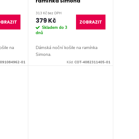
ramínka Simona
313 Kč bez DPH
379 Kč
BRAZIT
ZOBRAZIT
Skladem do 3
dnů
šile na
Dámská noční košile na ramínka
Simona.
091084962-01
Kód:
COT-4082311405-01