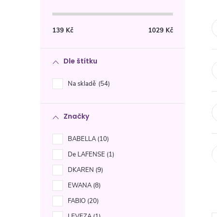
s
t
139
Kč
1029
Kč
r
Dle štítku
a
Na skladě
54
n
Značky
n
BABELLA
10
í
De LAFENSE
1
p
DKAREN
9
EWANA
8
a
FABIO
20
LEVEZA
1