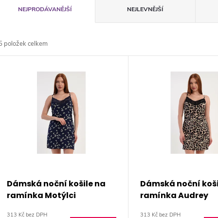
Ř
NEJPRODÁVANĚJŠÍ
NEJLEVNĚJŠÍ
a
5
položek celkem
z
V
e
ý
n
p
p
s
r
p
Dámská noční košile na
Dámská noční koši
o
ramínka Motýlci
ramínka Audrey
r
313 Kč bez DPH
313 Kč bez DPH