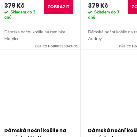
d
379 Kč
379 Kč
o
ZOBRAZIT
ZO
Skladem do 3
Skladem do 3
u
dnů
dnů
d
k
Dámská noční košile na ramínka
Dámská noční košile na r
u
Motýlci.
Audrey.
t
Kód:
COT-5080390043-01
Kód:
COT-5
k
ů
t
ů
Dámská noční košile na
Dámská noční koši