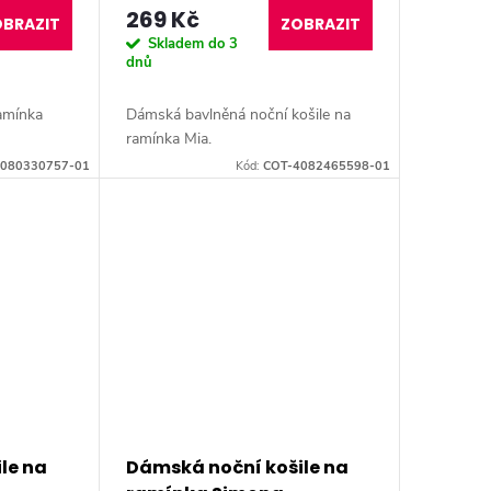
269 Kč
BRAZIT
ZOBRAZIT
Skladem do 3
dnů
amínka
Dámská bavlněná noční košile na
ramínka Mia.
080330757-01
Kód:
COT-4082465598-01
le na
Dámská noční košile na