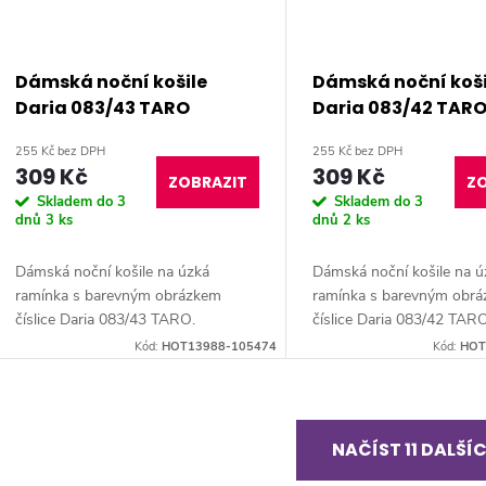
Dámská noční košile
Dámská noční koši
Daria 083/43 TARO
Daria 083/42 TAR
255 Kč bez DPH
255 Kč bez DPH
309 Kč
309 Kč
ZOBRAZIT
ZO
Skladem do 3
Skladem do 3
dnů
3 ks
dnů
2 ks
Dámská noční košile na úzká
Dámská noční košile na ú
ramínka s barevným obrázkem
ramínka s barevným obr
číslice Daria 083/43 TARO.
číslice Daria 083/42 TARO
Kód:
HOT13988-105474
Kód:
HOT
O
NAČÍST 11 DALŠÍ
v