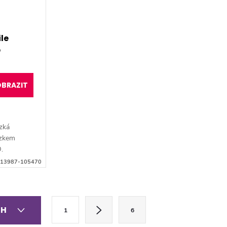
le
O
BRAZIT
zká
ázkem
.
13987-105470
S
CH
1
6
t