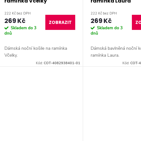
ramínka Včelky
ramínka Laura
222 Kč bez DPH
222 Kč bez DPH
269 Kč
269 Kč
ZOBRAZIT
ZO
Skladem do 3
Skladem do 3
dnů
dnů
Dámská noční košile na ramínka
Dámská bavlněná noční ko
Včelky.
ramínka Laura.
Kód:
COT-4082938401-01
Kód:
COT-4