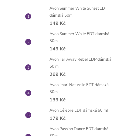
l
Avon Summer White Sunset EDT
dámská 50ml
149 Kč
Avon Summer White EDT dámská
50ml
149 Kč
Avon Far Away Rebel EDP dámská
50 ml
í
269 Kč
Avon Imari Naturelle EDT dámská
50ml
139 Kč
Avon Célèbre EDT dámská 50 ml
179 Kč
Avon Passion Dance EDT dámská