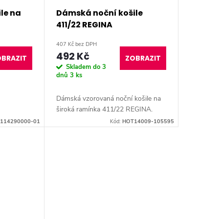
le na
Dámská noční košile
411/22 REGINA
407 Kč bez DPH
492 Kč
BRAZIT
ZOBRAZIT
Skladem do 3
dnů
3 ks
Dámská vzorovaná noční košile na
široká ramínka 411/22 REGINA.
114290000-01
Kód:
HOT14009-105595