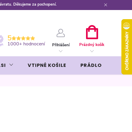
návratu. Děkujeme za pochopení.
ební kartou
Záruka AVON
NÁKUPNÍ
5
KOŠÍK
1000+ hodnocení
Prázdný košík
Přihlášení
SI
VTIPNÉ KOŠILE
PRÁDLO
LIKÉR