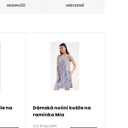
NEJDRAŽŠÍ
ABECEDNĚ
le na
Dámská noční košile na
ramínka Mia
222 Kč bez DPH