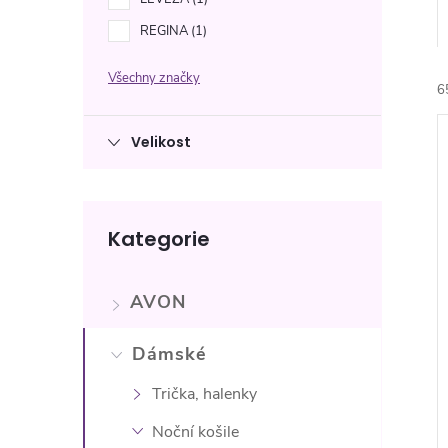
n
REGINA
1
e
Všechny značky
6
l
Velikost
Přeskočit
Kategorie
kategorie
í
i
AVON
Dámské
Trička, halenky
Noční košile