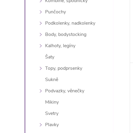
Kombiné, spodničky
Punčochy
Podkolenky, nadkolenky
Body, bodystocking
Kalhoty, legíny
Šaty
Topy, podprsenky
Sukně
Podvazky, věnečky
Mikiny
Svetry
Plavky