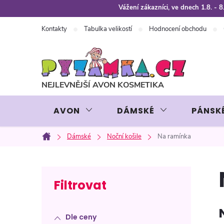
Přejít
Vážení zákazníci, ve dnech 1.8. -
na
Kontakty
Tabulka velikostí
Hodnocení obchodu
obsah
AVON
DÁMSKÉ
PÁNSK
Dámské
Noční košile
Na ramínka
Domů
P
o
Dle ceny