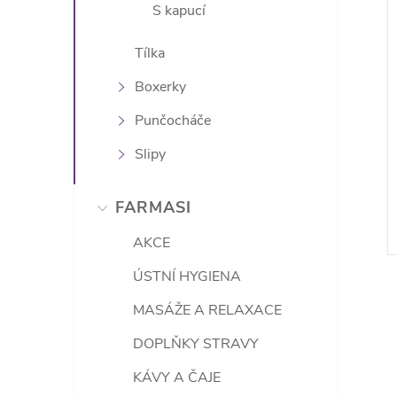
S kapucí
Tílka
Boxerky
Punčocháče
Slipy
FARMASI
AKCE
ÚSTNÍ HYGIENA
MASÁŽE A RELAXACE
DOPLŇKY STRAVY
KÁVY A ČAJE
l