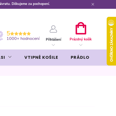
návratu. Děkujeme za pochopení.
ební kartou
Záruka AVON
NÁKUPNÍ
5
KOŠÍK
1000+ hodnocení
Prázdný košík
Přihlášení
SI
VTIPNÉ KOŠILE
PRÁDLO
LIKÉR