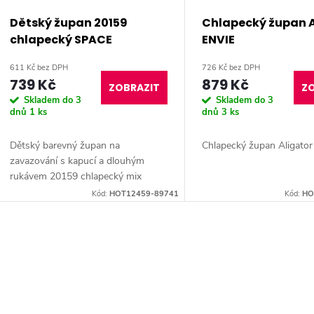
r
p
Dětský župan 20159
Chlapecký župan A
o
chlapecký SPACE
ENVIE
r
611 Kč bez DPH
726 Kč bez DPH
d
739 Kč
879 Kč
o
ZOBRAZIT
ZO
Skladem do 3
Skladem do 3
u
dnů
1 ks
dnů
3 ks
d
k
Dětský barevný župan na
Chlapecký župan Aligator 
u
zavazování s kapucí a dlouhým
t
rukávem 20159 chlapecký mix
Space
k
Kód:
HOT12459-89741
Kód:
HO
ů
t
O
ů
v