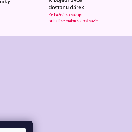
K objednávce
níky
dostanu dárek
Ke každému nákupu
přibalíme malou radost navíc