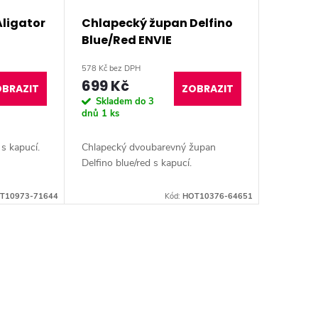
ligator
Chlapecký župan Delfino
Blue/Red ENVIE
578 Kč bez DPH
699 Kč
BRAZIT
ZOBRAZIT
Skladem do 3
dnů
1 ks
s kapucí.
Chlapecký dvoubarevný župan
Delfino blue/red s kapucí.
T10973-71644
Kód:
HOT10376-64651