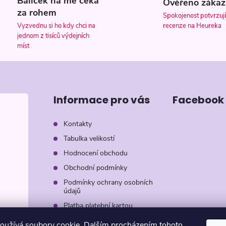
Balíček na mě čeká
Ověřeno zákaz
za rohem
Spokojenost potvrzují
recenze na Heureka
Vyzvednu si ho kdy chci na
jednom z tisíců výdejních
míst
Informace pro vás
Facebook
Kontakty
Tabulka velikostí
Hodnocení obchodu
Obchodní podmínky
Podmínky ochrany osobních
údajů
Platba platební kartou
Záruka AVON
oužívá soubory cookie. Dalším procházením tohoto