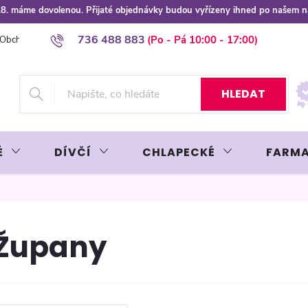
 8.8. máme dovolenou. Přijaté objednávky budou vyřízeny ihned po našem 
736 488 883
Obchodní podmínky
Podmínky ochrany osobních údajů
Platba plat
HLEDAT
É
DÍVČÍ
CHLAPECKÉ
FARMA
Župany