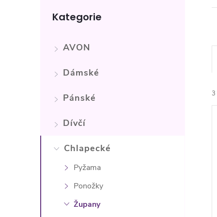
n
Přeskočit
Kategorie
kategorie
e
l
AVON
Dámské
3
Pánské
Dívčí
Chlapecké
Pyžama
í
i
Ponožky
Župany