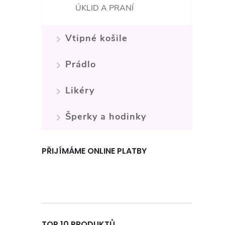
ÚKLID A PRANÍ
Vtipné košile
Prádlo
Likéry
í
Šperky a hodinky
PŘIJÍMÁME ONLINE PLATBY
TOP 10 PRODUKTŮ