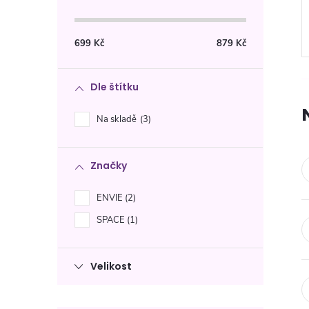
s
t
699
Kč
879
Kč
r
Dle štítku
a
Na skladě
3
n
Značky
n
ENVIE
2
í
SPACE
1
p
Velikost
a