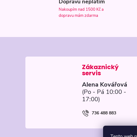
Dopravu neplatím
Nakoupím nad 1500 Kč a
dopravu mám zdarma
Z
á
p
Alena Kovářová
a
t
736 488 883
í
Tento web p