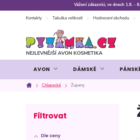
Přejít
Vážení zákazníci, ve dnech 1.8. -
na
Kontakty
Tabulka velikostí
Hodnocení obchodu
obsah
AVON
DÁMSKÉ
PÁNSK
Chlapecké
Župany
Domů
P
o
Dle ceny