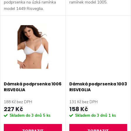
u
podprsenka na úzká ramínka
ramínek model 1005.
k
model 1449 Risveglia.
k
t
t
ů
ů
Dámská podprsenka 1006
Dámská podprsenka 1003
RISVEGLIA
RISVEGLIA
188 Kč bez DPH
131 Kč bez DPH
227 Kč
158 Kč
Skladem do 3 dnů
5 ks
Skladem do 3 dnů
1 ks