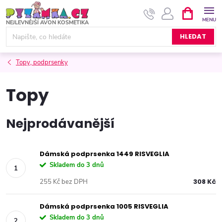
Přejít
NÁKUPNÍ
KOŠÍK
na
obsah
HLEDAT
Topy, podprsenky
Topy
Nejprodávanější
Dámská podprsenka 1449 RISVEGLIA
Skladem do 3 dnů
308 Kč
255 Kč bez DPH
Dámská podprsenka 1005 RISVEGLIA
Skladem do 3 dnů