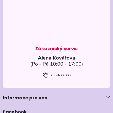
p
ý
p
a
i
t
s
í
u
Alena Kovářová
736 488 883
Informace pro vás
Facebook