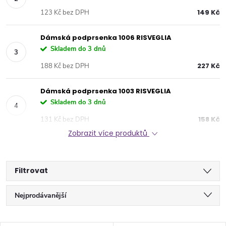
149 Kč
123 Kč bez DPH
Dámská podprsenka 1006 RISVEGLIA
Skladem do 3 dnů
227 Kč
188 Kč bez DPH
Dámská podprsenka 1003 RISVEGLIA
Skladem do 3 dnů
158 Kč
131 Kč bez DPH
Zobrazit více produktů
Filtrovat
Ř
Nejprodávanější
a
Nejlevnější