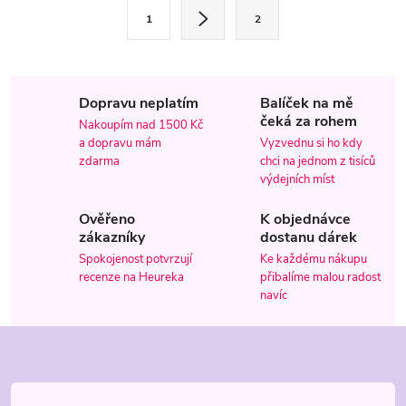
l
S
1
2
t
á
r
d
á
Dopravu neplatím
Balíček na mě
a
n
čeká za rohem
Nakoupím nad 1500 Kč
k
c
a dopravu mám
Vyzvednu si ho kdy
o
zdarma
chci na jednom z tisíců
í
v
výdejních míst
á
p
Ověřeno
K objednávce
n
zákazníky
dostanu dárek
r
í
Spokojenost potvrzují
Ke každému nákupu
recenze na Heureka
přibalíme malou radost
v
navíc
k
Z
y
á
v