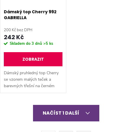
Dámský top Cherry 992
GABRIELLA
200 Kč bez DPH
242 Kč
Skladem do 3 dnů
>5 ks
ZOBRAZIT
Dámský pruhledný top Cherry
se vzorem malých teček a
barevných třešní na černém
pozadí.
O
NAČÍST 1 DALŠÍ
v