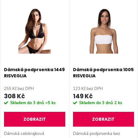
V
Nejdražší
z
ý
Abecedně
e
p
n
i
í
s
p
Dámská podprsenka 1449
Dámská podprsenka 1005
RISVEGLIA
RISVEGLIA
p
r
255 Kč bez DPH
123 Kč bez DPH
r
308 Kč
149 Kč
o
Skladem do 3 dnů
>5 ks
Skladem do 3 dnů
2 ks
o
d
ZOBRAZIT
ZOBRAZIT
d
u
Dámská celokrajková
Dámská podprsenka bez