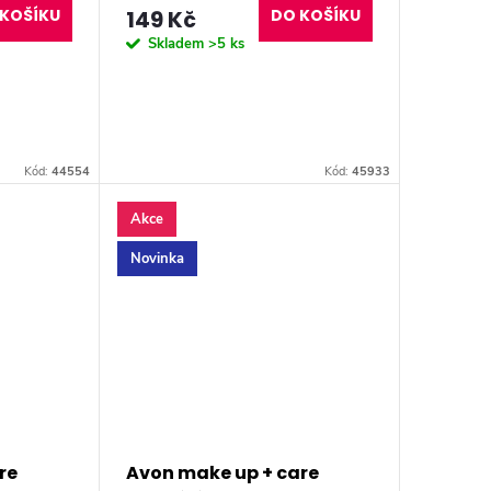
BLACKEST BLACK
KOŠÍKU
149 Kč
DO KOŠÍKU
Skladem
>5 ks
Kód:
44554
Kód:
45933
Akce
Novinka
re
Avon make up + care