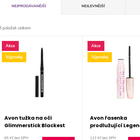
Ř
NEJPRODÁVANĚJŠÍ
NEJLEVNĚJŠÍ
a
8
položek celkem
z
V
e
Akce
Akce
ý
Výprodej
Výprodej
n
p
p
s
r
p
Avon tužka na oči
Avon řasenka
o
Glimmerstick Blackest
prodlužující Lege
r
Black
Lengths černá 10m
65 Kč bez DPH
123 Kč bez DPH