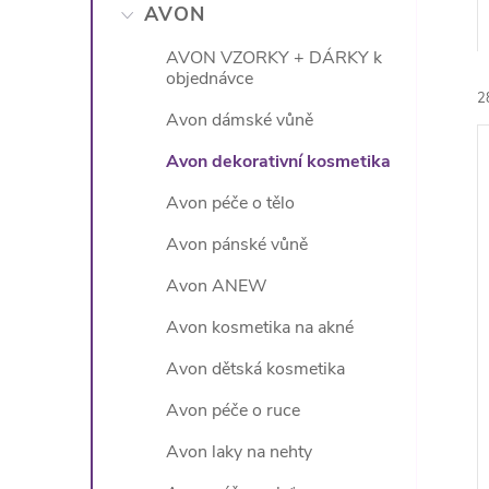
n
AVON
e
AVON VZORKY + DÁRKY k
objednávce
2
l
Avon dámské vůně
Avon dekorativní kosmetika
Avon péče o tělo
Avon pánské vůně
í
Avon ANEW
i
Avon kosmetika na akné
Avon dětská kosmetika
Avon péče o ruce
Avon laky na nehty