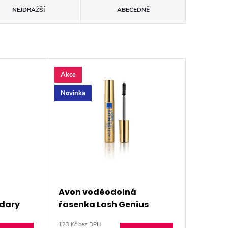
NEJDRAŽŠÍ
ABECEDNĚ
Akce
Novinka
Avon voděodolná
ndary
řasenka Lash Genius
l
Multitask & Multiply
123 Kč bez DPH