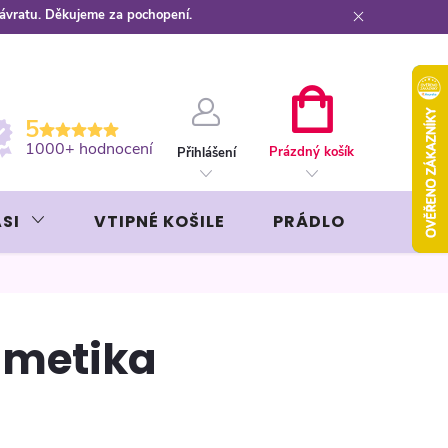
návratu. Děkujeme za pochopení.
ební kartou
Záruka AVON
NÁKUPNÍ
5
KOŠÍK
1000+ hodnocení
Prázdný košík
Přihlášení
SI
VTIPNÉ KOŠILE
PRÁDLO
LIKÉR
smetika