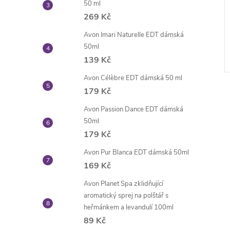
50 ml
269 Kč
Avon Imari Naturelle EDT dámská
50ml
139 Kč
Avon Célèbre EDT dámská 50 ml
179 Kč
Avon Passion Dance EDT dámská
50ml
179 Kč
l
Avon Pur Blanca EDT dámská 50ml
169 Kč
Avon Planet Spa zklidňující
aromatický sprej na polštář s
heřmánkem a levandulí 100ml
89 Kč