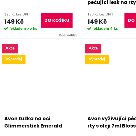
pečující lesk na rty
peptidy CHERRY 
123 Kč bez DPH
123 Kč bez DPH
149 Kč
DO KOŠÍKU
149 Kč
DO 
Skladem
>5 ks
Skladem
4 ks
Kód:
44665
Akce
Akce
Výprodej
Výprodej
Avon tužka na oči
Avon vyživující pé
Glimmerstick Emerald
rty s oleji 7ml Blo