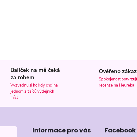
c
p
r
v
k
Balíček na mě čeká
Ověřeno zákaz
y
za rohem
Spokojenost potvrzují
v
recenze na Heureka
Vyzvednu si ho kdy chci na
jednom z tisíců výdejních
ý
míst
p
Informace pro vás
Facebook
s