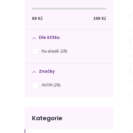
s
t
69
Kč
199
Kč
r
Dle štítku
a
Na skladě
28
n
Značky
n
AVON
28
í
p
Přeskočit
a
Kategorie
kategorie