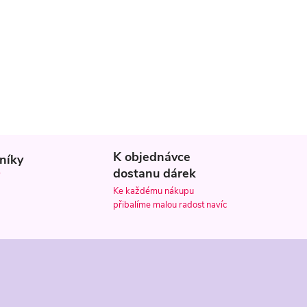
á
n
í
K objednávce
níky
dostanu dárek
Ke každému nákupu
přibalíme malou radost navíc