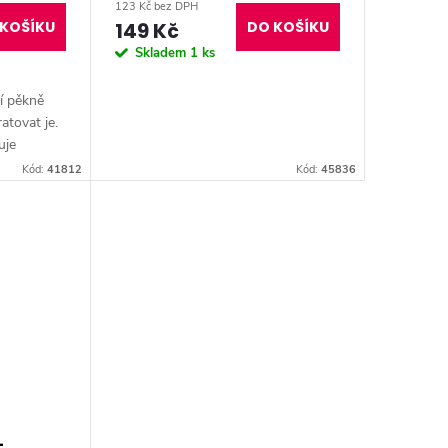
123 Kč bez DPH
KOŠÍKU
149 Kč
DO KOŠÍKU
Skladem
1 ks
í pěkně
atovat je.
uje
. Malý
Kód:
41812
Kód:
45836
éče na rty
-