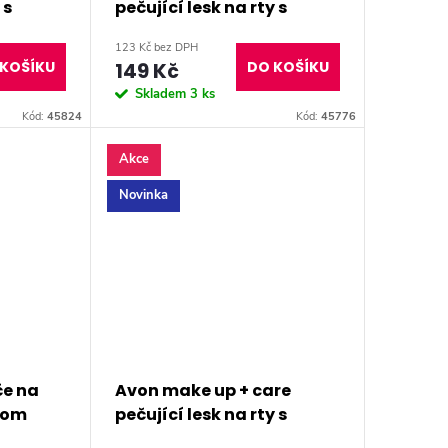
 s
pečující lesk na rty s
GLOW
peptidy FRESH GLAZE
123 Kč bez DPH
KOŠÍKU
149 Kč
DO KOŠÍKU
Skladem
3 ks
Kód:
45824
Kód:
45776
Akce
Novinka
če na
Avon make up + care
ssom
pečující lesk na rty s
peptidy MAUVE SPLASH