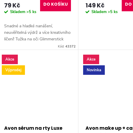
d
79 Kč
DO KOŠÍKU
149 Kč
DO 
o
Skladem
>5 ks
Skladem
>5 ks
u
d
Snadné a hladké nanášení,
k
neuvěřitelná výdrž a více kreativního
u
líčení! Tužka na oči Glimmerstick
t
s obsahem šípkového oleje pro
Kód:
43372
k
bezchybný vzhled po celý den.
Více...
ů
Akce
Akce
t
Výprodej
Novinka
ů
Avon sérum na rty Luxe
Avon make up + ca