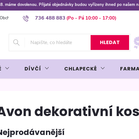
 8.8. máme dovolenou. Přijaté objednávky budou vyřízeny ihned po našem 
736 488 883
Obchodní podmínky
Podmínky ochrany osobních údajů
Platba plat
HLEDAT
É
DÍVČÍ
CHLAPECKÉ
FARMA
Avon dekorativní ko
Nejprodávanější