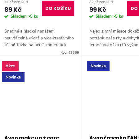
74 Kč bez DPH
82 Kč bez DPH
89 Kč
DO KOŠÍKU
99 Kč
DO 
Skladem
>5 ks
Skladem
>5 ks
Snadné a hladké nanášení,
Nejen zimní měsíce dokáž
neuvěřitelná výdrž a více kreativního
potrápit naše rty a dehydr
líčení! Tužka na oči Glimmerstick
Jemná pokožka rtů vyžad
s obsahem šípkového oleje pro
intenzivní péči každý den
Kód:
43369
bezchybný vzhled po celý den.
zázrak v podobě olejové p
Více...
je obohacen o...
Akce
Novinka
Novinka
Avon make up + care
Avon řasenka FAN