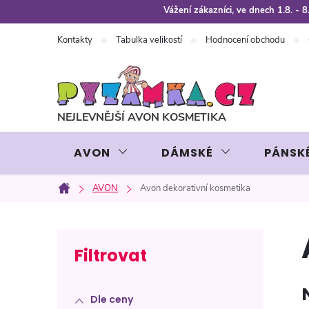
Přejít
Vážení zákazníci, ve dnech 1.8. -
na
Kontakty
Tabulka velikostí
Hodnocení obchodu
obsah
AVON
DÁMSKÉ
PÁNSK
AVON
Avon dekorativní kosmetika
Domů
P
o
Dle ceny