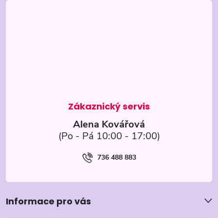
á
v
p
ý
p
a
i
t
s
í
u
Alena Kovářová
736 488 883
Informace pro vás