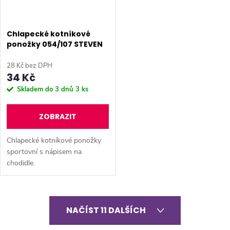
Chlapecké kotníkové
ponožky 054/107 STEVEN
28 Kč bez DPH
34 Kč
Skladem do 3 dnů
3 ks
ZOBRAZIT
Chlapecké kotníkové ponožky
sportovní s nápisem na
chodidle.
O
NAČÍST 11 DALŠÍCH
v