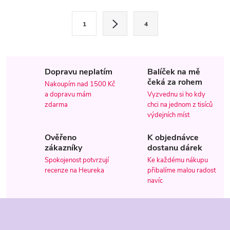
l
S
1
4
t
á
r
d
á
Dopravu neplatím
Balíček na mě
a
n
čeká za rohem
Nakoupím nad 1500 Kč
k
c
a dopravu mám
Vyzvednu si ho kdy
o
zdarma
chci na jednom z tisíců
í
v
výdejních míst
á
p
Ověřeno
K objednávce
n
zákazníky
dostanu dárek
r
í
Spokojenost potvrzují
Ke každému nákupu
recenze na Heureka
přibalíme malou radost
v
navíc
k
Z
y