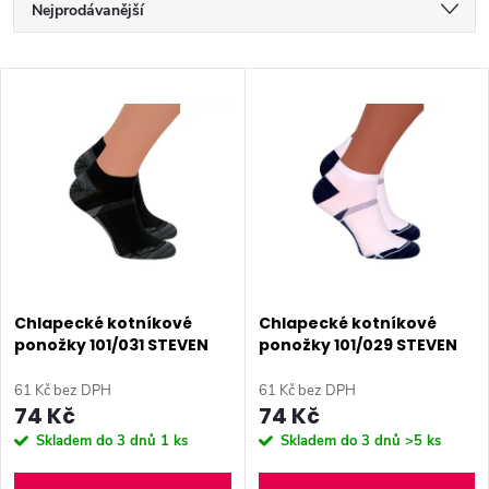
Ř
Nejprodávanější
a
Nejlevnější
V
Nejdražší
z
ý
Abecedně
e
p
n
i
í
s
p
Chlapecké kotníkové
Chlapecké kotníkové
ponožky 101/031 STEVEN
ponožky 101/029 STEVEN
p
r
61 Kč bez DPH
61 Kč bez DPH
r
74 Kč
74 Kč
o
Skladem do 3 dnů
1 ks
Skladem do 3 dnů
>5 ks
o