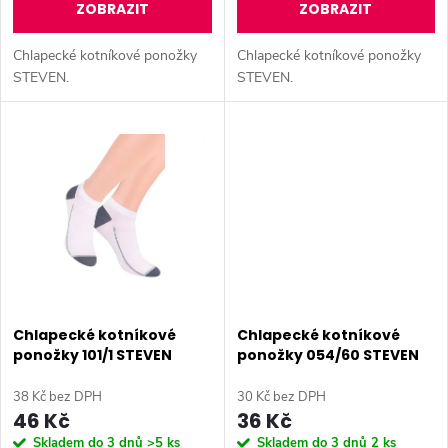
d
ZOBRAZIT
ZOBRAZIT
d
u
Chlapecké kotníkové ponožky
Chlapecké kotníkové ponožky
u
STEVEN.
STEVEN.
k
k
t
t
ů
ů
Chlapecké kotníkové
Chlapecké kotníkové
ponožky 101/1 STEVEN
ponožky 054/60 STEVEN
38 Kč bez DPH
30 Kč bez DPH
46 Kč
36 Kč
Skladem do 3 dnů
>5 ks
Skladem do 3 dnů
2 ks