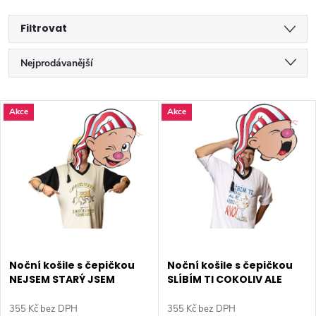
Filtrovat
Ř
Nejprodávanější
a
Nejlevnější
V
Akce
Akce
Nejdražší
z
ý
Abecedně
e
p
n
i
í
s
p
Noční košile s čepičkou
Noční košile s čepičkou
NEJSEM STARÝ JSEM
SLÍBÍM TI COKOLIV ALE
p
RECYKLOVANÝ TEENAGER
ŘEKNI ANO pánská
r
pánská
355 Kč bez DPH
355 Kč bez DPH