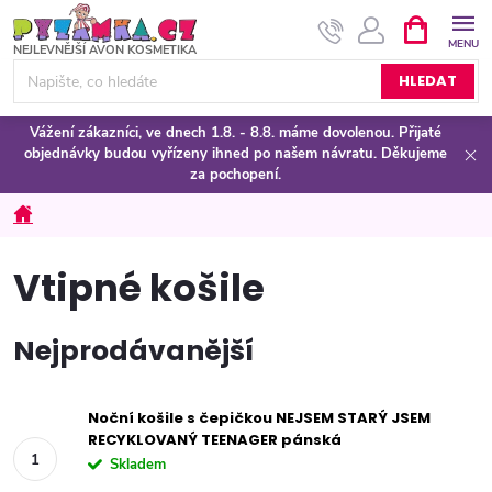
Přejít
NÁKUPNÍ
KOŠÍK
na
obsah
HLEDAT
Vážení zákazníci, ve dnech 1.8. - 8.8. máme dovolenou. Přijaté
objednávky budou vyřízeny ihned po našem návratu. Děkujeme
za pochopení.
Domů
Vtipné košile
Nejprodávanější
Noční košile s čepičkou NEJSEM STARÝ JSEM
RECYKLOVANÝ TEENAGER pánská
Skladem