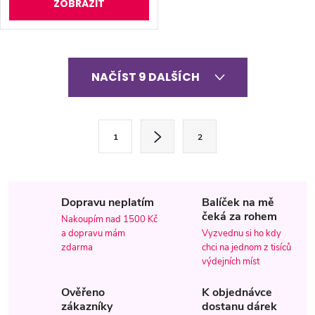
ZOBRAZIT
O
NAČÍST 9 DALŠÍCH
v
l
S
1
2
t
á
r
d
á
Dopravu neplatím
Balíček na mě
a
n
čeká za rohem
Nakoupím nad 1500 Kč
k
c
a dopravu mám
Vyzvednu si ho kdy
o
zdarma
chci na jednom z tisíců
í
v
výdejních míst
á
p
Ověřeno
K objednávce
n
zákazníky
dostanu dárek