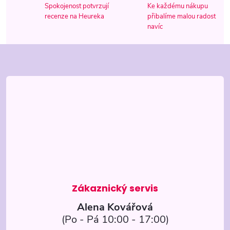
r
í
Spokojenost potvrzují
Ke každému nákupu
recenze na Heureka
přibalíme malou radost
v
navíc
k
Z
y
á
v
p
ý
p
a
i
t
s
í
u
Alena Kovářová