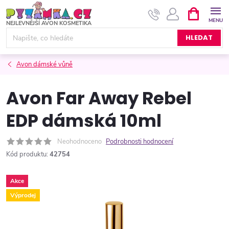
Přejít
NÁKUPNÍ
KOŠÍK
na
obsah
HLEDAT
Avon dámské vůně
Avon Far Away Rebel
EDP dámská 10ml
Neohodnoceno
Podrobnosti hodnocení
Kód produktu:
42754
Akce
Výprodej