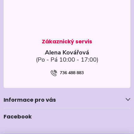
a
t
í
Alena Kovářová
736 488 883
Informace pro vás
Facebook