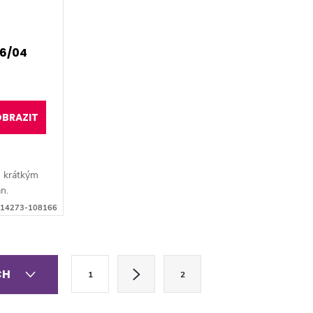
6/04
BRAZIT
 krátkým
n.
14273-108166
S
CH
1
2
t
r