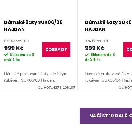
Dámské šaty SUK06/08
Dámské šaty SUK0
HAJDAN
HAJDAN
826 Kč bez DPH
826 Kč bez DPH
999 Kč
999 Kč
ZOBRAZIT
ZO
Skladem do 3
Skladem do 3
dnů
1 ks
dnů
1 ks
Dámské pruhované šaty s krátkým
Dámské pruhované šaty s
rukávem SUK06/08 Hajdan.
rukávem SUK06/04 Hajda
Kód:
HOT14275-108187
Kód:
HOT
O
NAČÍST 10 DALŠÍ
v