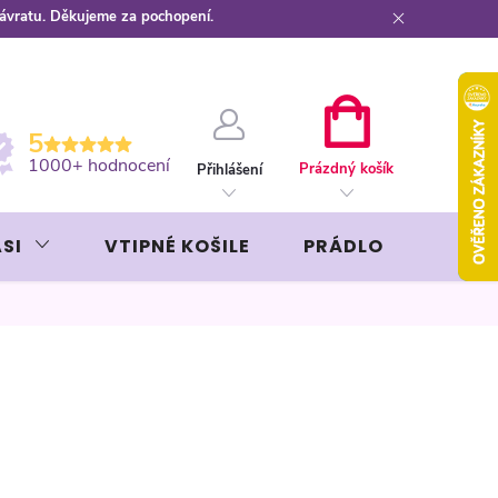
návratu. Děkujeme za pochopení.
ební kartou
Záruka AVON
NÁKUPNÍ
5
KOŠÍK
1000+ hodnocení
Prázdný košík
Přihlášení
SI
VTIPNÉ KOŠILE
PRÁDLO
LIKÉR