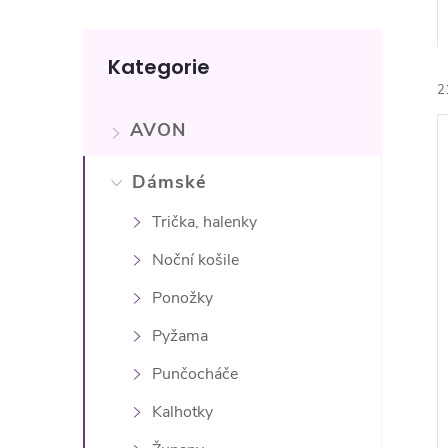
n
Přeskočit
e
Kategorie
kategorie
2
l
AVON
Dámské
Trička, halenky
í
Noční košile
i
Ponožky
Pyžama
Punčocháče
Kalhotky