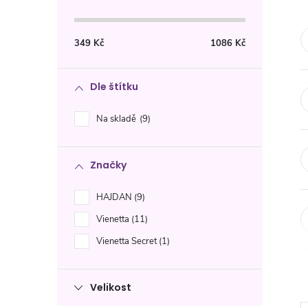
s
t
349
Kč
1086
Kč
r
Dle štítku
a
Na skladě
9
n
Značky
n
HAJDAN
9
í
Vienetta
11
p
Vienetta Secret
1
a
Velikost