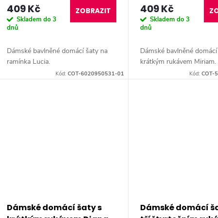
d
409 Kč
409 Kč
o
ZOBRAZIT
ZO
Skladem do 3
Skladem do 3
u
dnů
dnů
d
k
Dámské bavlněné domácí šaty na
Dámské bavlněné domácí 
u
ramínka Lucia.
krátkým rukávem Miriam.
t
Kód:
COT-6020950531-01
Kód:
COT-5
k
ů
t
ů
Dámské domácí šaty s
Dámské domácí ša