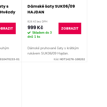
ty s
Dámské šaty SUK06/09
 Hvězdy
HAJDAN
826 Kč bez DPH
999 Kč
BRAZIT
ZOBRAZIT
Skladem do 3
dnů
1 ks
louhým
Dámské pruhované šaty s krátkým
rukávem SUK06/09 Hajdan.
010470233-01
Kód:
HOT14276-108202