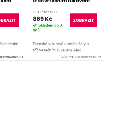
kávem
tříčtvrtečním rukávem
Alex
718 Kč bez DPH
869 Kč
BRAZIT
ZOBRAZIT
Skladem do 3
dnů
čtvrtečním
Dámské velurové domácí šaty s
tříčtvrtečním rukávem Alex.
032964962-01
Kód:
COT-5070082126-01