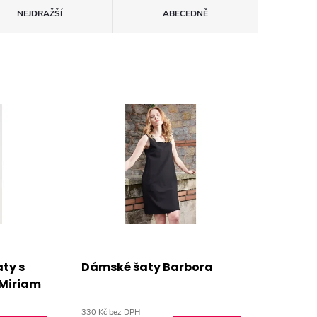
NEJDRAŽŠÍ
ABECEDNĚ
ty s
Dámské šaty Barbora
Miriam
330 Kč bez DPH