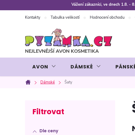
Přejít
Vážení zákazníci, ve dnech 1.8. -
na
Kontakty
Tabulka velikostí
Hodnocení obchodu
obsah
AVON
DÁMSKÉ
PÁNSK
Dámské
Šaty
Domů
P
o
Dle ceny