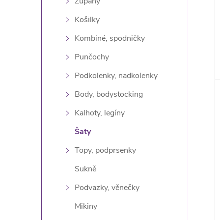
Župany
Košilky
Kombiné, spodničky
Punčochy
Podkolenky, nadkolenky
Body, bodystocking
Kalhoty, legíny
Šaty
Topy, podprsenky
Sukně
Podvazky, věnečky
Mikiny