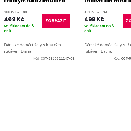
krátkým rukávem Diana
tříčtvrtečním ru
Laura
388 Kč bez DPH
412 Kč bez DPH
469 Kč
499 Kč
ZOBRAZIT
ZO
Skladem do 3
Skladem do 3
dnů
dnů
Dámské domácí šaty s krátkým
Dámské domácí šaty s tří
rukávem Diana
rukávem Laura.
Kód:
COT-5110321247-01
Kód:
COT-5