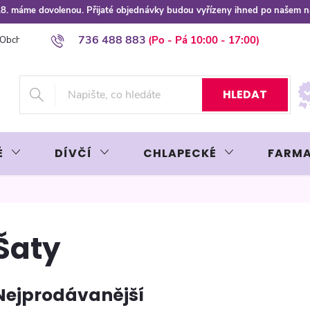
 8.8. máme dovolenou. Přijaté objednávky budou vyřízeny ihned po našem 
736 488 883
Obchodní podmínky
Podmínky ochrany osobních údajů
Platba plat
HLEDAT
É
DÍVČÍ
CHLAPECKÉ
FARMA
Šaty
Nejprodávanější