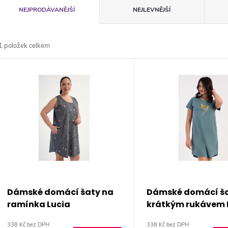
Ř
NEJPRODÁVANĚJŠÍ
NEJLEVNĚJŠÍ
a
1
položek celkem
z
V
e
ý
n
p
p
s
r
p
Dámské domácí šaty na
Dámské domácí ša
o
ramínka Lucia
krátkým rukávem 
r
338 Kč bez DPH
338 Kč bez DPH