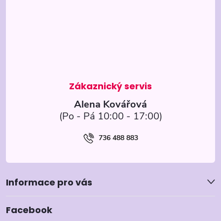
p
ý
p
a
i
t
s
í
u
Alena Kovářová
736 488 883
Informace pro vás
Facebook