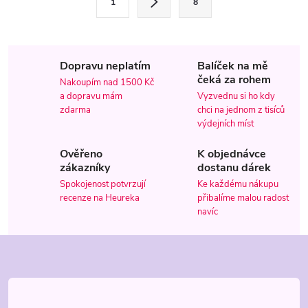
1
8
t
á
r
d
á
Dopravu neplatím
Balíček na mě
a
n
čeká za rohem
Nakoupím nad 1500 Kč
k
c
a dopravu mám
Vyzvednu si ho kdy
o
zdarma
chci na jednom z tisíců
í
v
výdejních míst
á
p
Ověřeno
K objednávce
n
zákazníky
dostanu dárek
r
í
Spokojenost potvrzují
Ke každému nákupu
recenze na Heureka
přibalíme malou radost
v
navíc
k
Z
y
á
v