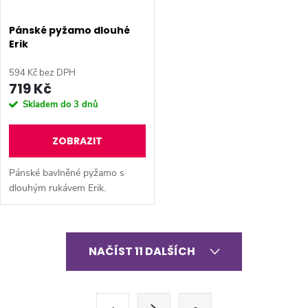
Pánské pyžamo dlouhé
Erik
594 Kč bez DPH
719 Kč
Skladem do 3 dnů
ZOBRAZIT
Pánské bavlněné pyžamo s
dlouhým rukávem Erik.
O
NAČÍST 11 DALŠÍCH
v
l
S