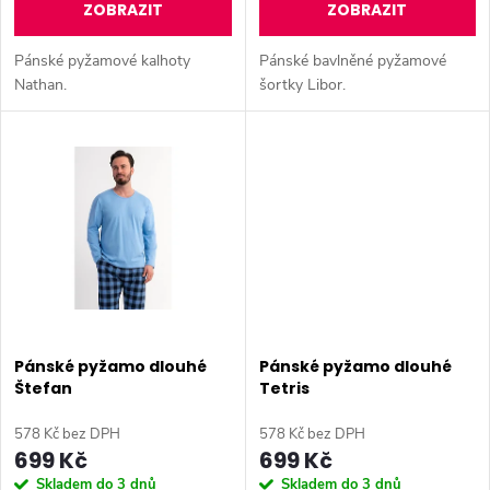
d
ZOBRAZIT
ZOBRAZIT
d
u
Pánské pyžamové kalhoty
Pánské bavlněné pyžamové
u
Nathan.
šortky Libor.
k
k
t
t
ů
ů
Pánské pyžamo dlouhé
Pánské pyžamo dlouhé
Štefan
Tetris
578 Kč bez DPH
578 Kč bez DPH
699 Kč
699 Kč
Skladem do 3 dnů
Skladem do 3 dnů