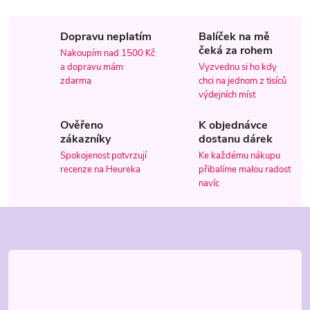
O
v
Dopravu neplatím
Balíček na mě
l
čeká za rohem
Nakoupím nad 1500 Kč
a dopravu mám
Vyzvednu si ho kdy
á
zdarma
chci na jednom z tisíců
výdejních míst
d
Ověřeno
K objednávce
a
zákazníky
dostanu dárek
Spokojenost potvrzují
Ke každému nákupu
c
recenze na Heureka
přibalíme malou radost
navíc
í
Z
p
r
á
v
p
k