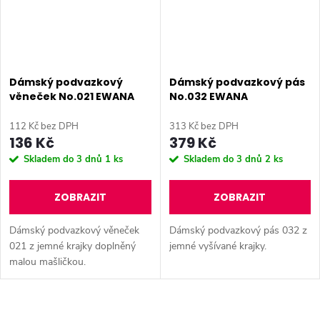
Dámský podvazkový
Dámský podvazkový pás
věneček No.021 EWANA
No.032 EWANA
112 Kč bez DPH
313 Kč bez DPH
136 Kč
379 Kč
Skladem do 3 dnů
1 ks
Skladem do 3 dnů
2 ks
ZOBRAZIT
ZOBRAZIT
Dámský podvazkový věneček
Dámský podvazkový pás 032 z
021 z jemné krajky doplněný
jemné vyšívané krajky.
malou mašličkou.