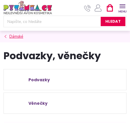
Přejít
NÁKUPNÍ
KOŠÍK
na
obsah
HLEDAT
Dámské
Podvazky, věnečky
Podvazky
Věnečky