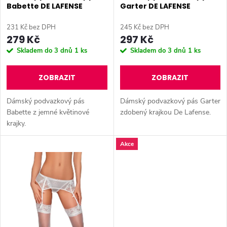
p
Babette DE LAFENSE
Garter DE LAFENSE
p
r
231 Kč bez DPH
245 Kč bez DPH
r
279 Kč
297 Kč
o
Skladem do 3 dnů
1 ks
Skladem do 3 dnů
1 ks
o
d
ZOBRAZIT
ZOBRAZIT
d
u
Dámský podvazkový pás
Dámský podvazkový pás Garter
u
Babette z jemné květinové
zdobený krajkou De Lafense.
k
krajky.
k
Akce
t
t
ů
ů