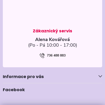
a
y
t
v
ý
í
p
Alena Kovářová
i
s
736 488 883
u
Informace pro vás
Facebook