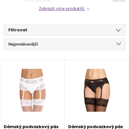
355 Kč
293 Kč bez DPH
Zobrazit více produktů
Filtrovat
Ř
Nejprodávanější
a
Nejlevnější
V
Nejdražší
z
ý
Abecedně
e
p
n
i
í
s
Dámský podvazkový pás
Dámský podvazkový pás