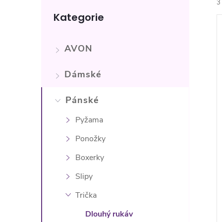
n
3
Přeskočit
Kategorie
kategorie
e
l
AVON
Dámské
í
i
Pánské
Pyžama
Ponožky
Boxerky
Slipy
Trička
Dlouhý rukáv