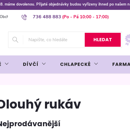
 8.8. máme dovolenou. Přijaté objednávky budou vyřízeny ihned po našem 
736 488 883
Obchodní podmínky
Podmínky ochrany osobních údajů
Platba plat
HLEDAT
É
DÍVČÍ
CHLAPECKÉ
FARMA
Dlouhý rukáv
Nejprodávanější