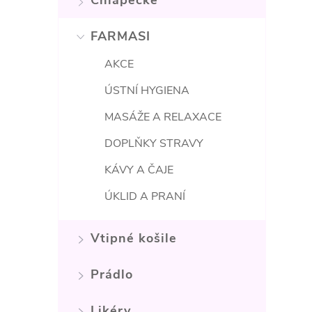
í
Chlapecké
FARMASI
AKCE
ÚSTNÍ HYGIENA
MASÁŽE A RELAXACE
DOPLŇKY STRAVY
KÁVY A ČAJE
ÚKLID A PRANÍ
Vtipné košile
i
Prádlo
Likéry