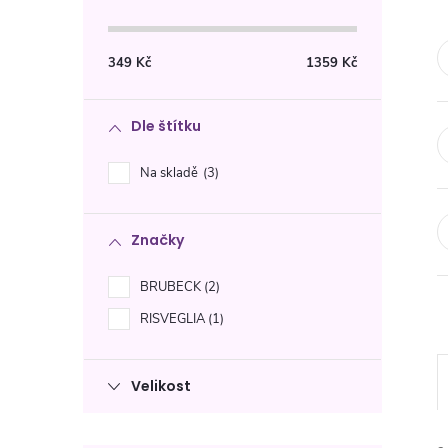
s
t
349
Kč
1359
Kč
r
Dle štítku
a
Na skladě
3
n
Značky
n
BRUBECK
2
í
RISVEGLIA
1
p
Velikost
a