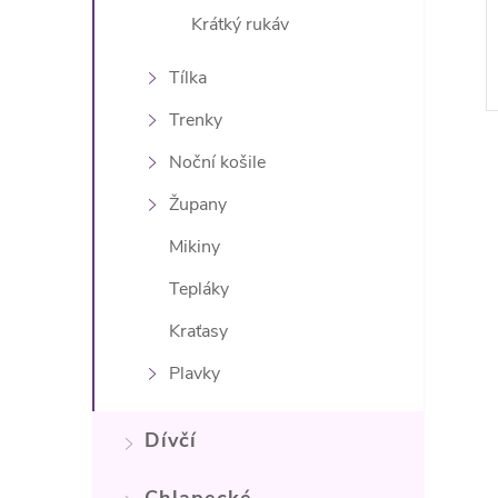
Krátký rukáv
Tílka
Trenky
Noční košile
Župany
Mikiny
l
Tepláky
Kraťasy
Plavky
Dívčí