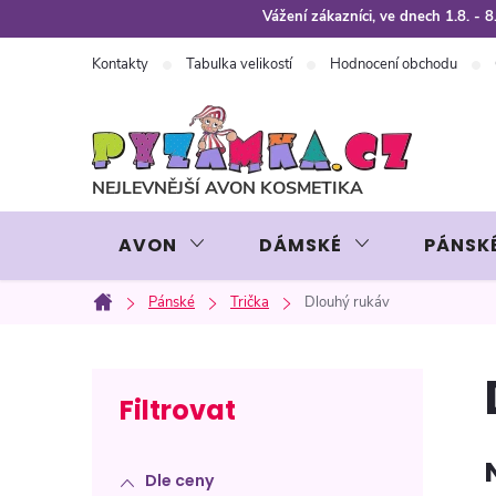
Přejít
Vážení zákazníci, ve dnech 1.8. -
na
Kontakty
Tabulka velikostí
Hodnocení obchodu
obsah
AVON
DÁMSKÉ
PÁNSK
Pánské
Trička
Dlouhý rukáv
Domů
P
o
Dle ceny