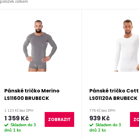
položek celkem
z
V
e
ý
n
p
p
s
r
p
Pánské tričko Merino
Pánské tričko Cot
o
LS11600 BRUBECK
LS01120A BRUBECK
r
1 123 Kč bez DPH
776 Kč bez DPH
d
1 359 Kč
939 Kč
o
ZOBRAZIT
ZO
Skladem do 3
Skladem do 3
u
dnů
1 ks
dnů
2 ks