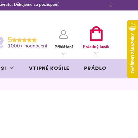
návratu. Děkujeme za pochopení.
ební kartou
Záruka AVON
NÁKUPNÍ
5
KOŠÍK
1000+ hodnocení
Prázdný košík
Přihlášení
SI
VTIPNÉ KOŠILE
PRÁDLO
LIKÉR