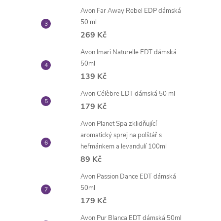
Avon Far Away Rebel EDP dámská
50 ml
269 Kč
Avon Imari Naturelle EDT dámská
50ml
139 Kč
Avon Célèbre EDT dámská 50 ml
179 Kč
Avon Planet Spa zklidňující
aromatický sprej na polštář s
heřmánkem a levandulí 100ml
89 Kč
Avon Passion Dance EDT dámská
50ml
179 Kč
Avon Pur Blanca EDT dámská 50ml