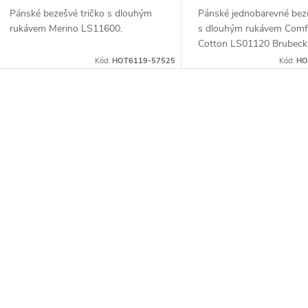
d
k
Pánské bezešvé tričko s dlouhým
Pánské jednobarevné beze
u
rukávem Merino LS11600.
s dlouhým rukávem Comf
t
Cotton LS01120 Brubeck
k
Kód:
HOT6119-57525
Kód:
HO
ů
t
O
ů
v
á
d
a
c