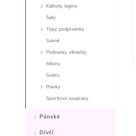
Kalhoty, legíny
Šaty
Topy, podprsenky
Sukně
Podvazky, věnečky
Mikiny
Svetry
Plavky
Sportovní soupravy
l
Pánské
Dívčí