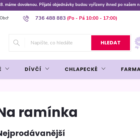
 8.8. máme dovolenou. Přijaté objednávky budou vyřízeny ihned po našem 
736 488 883
Obchodní podmínky
Podmínky ochrany osobních údajů
Platba plat
HLEDAT
É
DÍVČÍ
CHLAPECKÉ
FARMA
Na ramínka
Nejprodávanější