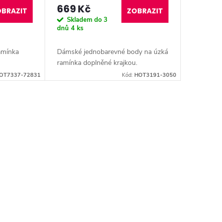
669 Kč
BRAZIT
ZOBRAZIT
Skladem do 3
dnů
4 ks
amínka
Dámské jednobarevné body na úzká
ramínka doplněné krajkou.
OT7337-72831
Kód:
HOT3191-3050