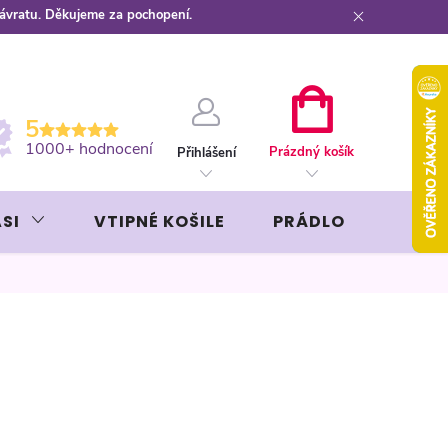
návratu. Děkujeme za pochopení.
ební kartou
Záruka AVON
NÁKUPNÍ
5
KOŠÍK
1000+ hodnocení
Prázdný košík
Přihlášení
SI
VTIPNÉ KOŠILE
PRÁDLO
LIKÉR