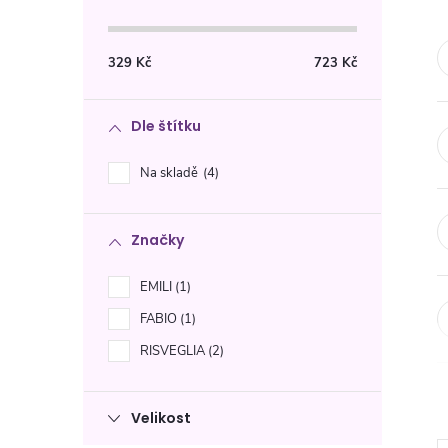
s
t
329
Kč
723
Kč
r
Dle štítku
a
Na skladě
4
n
Značky
n
EMILI
1
í
FABIO
1
p
RISVEGLIA
2
a
Velikost