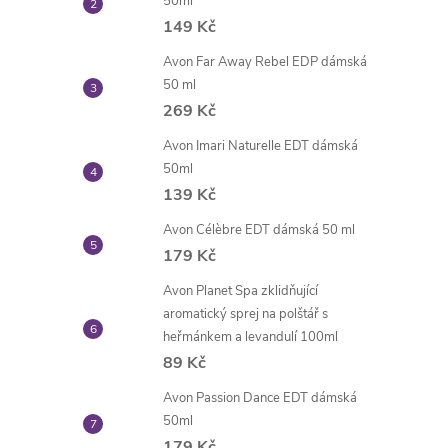
50ml
149 Kč
Avon Far Away Rebel EDP dámská
50 ml
269 Kč
Avon Imari Naturelle EDT dámská
50ml
139 Kč
Avon Célèbre EDT dámská 50 ml
179 Kč
Avon Planet Spa zklidňující
aromatický sprej na polštář s
heřmánkem a levandulí 100ml
89 Kč
Avon Passion Dance EDT dámská
50ml
179 Kč