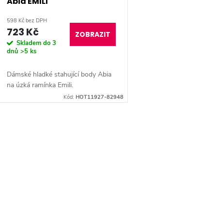
Abia EMILI
598 Kč bez DPH
723 Kč
ZOBRAZIT
Skladem do 3
dnů
>5 ks
Dámské hladké stahující body Abia
na úzká ramínka Emili.
Kód:
HOT11927-82948
O
v
á
d