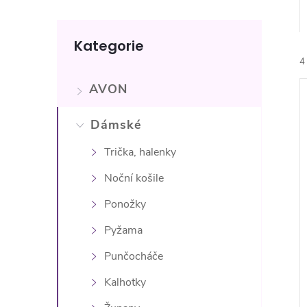
n
Přeskočit
e
Kategorie
kategorie
4
l
AVON
Dámské
Trička, halenky
í
Noční košile
i
Ponožky
Pyžama
Punčocháče
Kalhotky