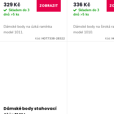
d
329 Kč
336 Kč
o
ZOBRAZIT
ZO
Skladem do 3
Skladem do 3
u
dnů
>5 ks
dnů
>5 ks
d
k
Dámské body na úzká ramínka
Dámské body na široká r
u
model 1011.
model 1010.
t
Kód:
HOT7338-28322
Kód:
H
k
ů
t
ů
Dámské body stahovací