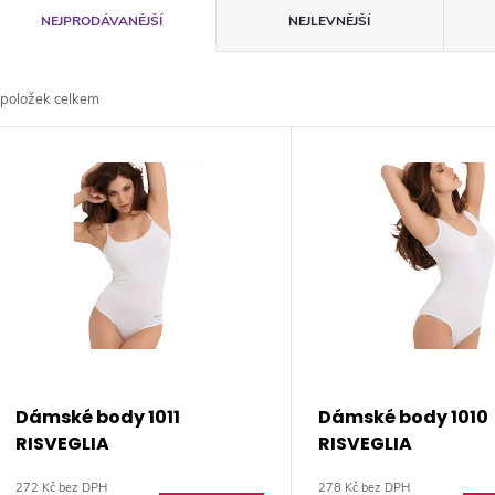
Ř
NEJPRODÁVANĚJŠÍ
NEJLEVNĚJŠÍ
a
položek celkem
z
V
e
ý
n
p
p
s
r
p
Dámské body 1011
Dámské body 1010
o
RISVEGLIA
RISVEGLIA
r
272 Kč bez DPH
278 Kč bez DPH