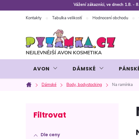
Přejít
Vážení zákazníci, ve dnech 1.8. -
na
Kontakty
Tabulka velikostí
Hodnocení obchodu
obsah
AVON
DÁMSKÉ
PÁNSK
Dámské
Body, bodystocking
Na ramínka
Domů
P
o
Dle ceny