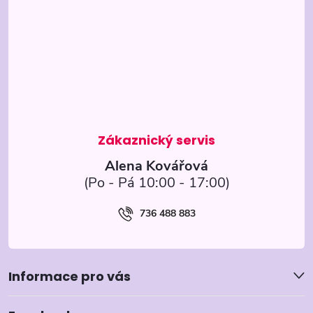
p
a
t
í
Alena Kovářová
736 488 883
Informace pro vás