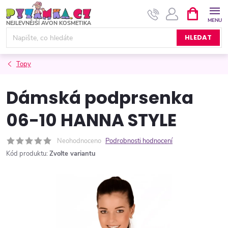
Přejít
NÁKUPNÍ
KOŠÍK
na
obsah
HLEDAT
Topy
Dámská podprsenka
06-10 HANNA STYLE
Neohodnoceno
Podrobnosti hodnocení
Kód produktu:
Zvolte variantu