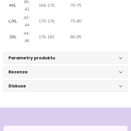
40-
M/L
164-170
70-75
42
42-
L/XL
170-176
75-80
44
44-
2XL
176-182
80-85
46
Parametry produktu
Recenze
Diskuse
Z
á