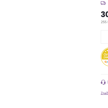
3
255 
Měr
cena
Znač