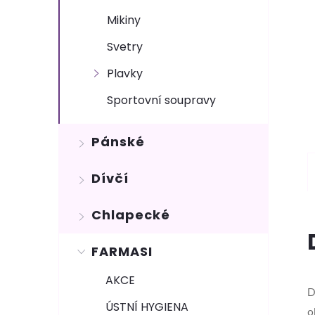
Mikiny
Svetry
Plavky
Sportovní soupravy
Pánské
Dívčí
Chlapecké
FARMASI
AKCE
D
ÚSTNÍ HYGIENA
o