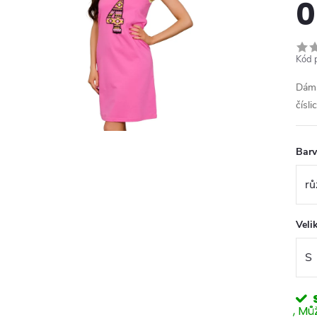
0
Kód 
Dáms
čísl
Bar
Veli