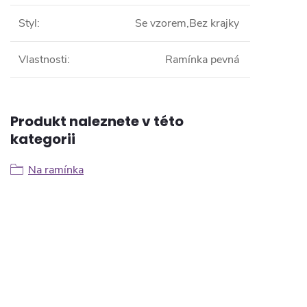
Styl
:
Se vzorem,Bez krajky
Vlastnosti
:
Ramínka pevná
Produkt naleznete v této
kategorii
Na ramínka