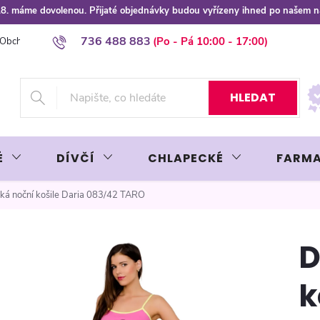
 8.8. máme dovolenou. Přijaté objednávky budou vyřízeny ihned po našem 
736 488 883
Obchodní podmínky
Podmínky ochrany osobních údajů
Platba plat
HLEDAT
É
DÍVČÍ
CHLAPECKÉ
FARMA
á noční košile Daria 083/42 TARO
D
k