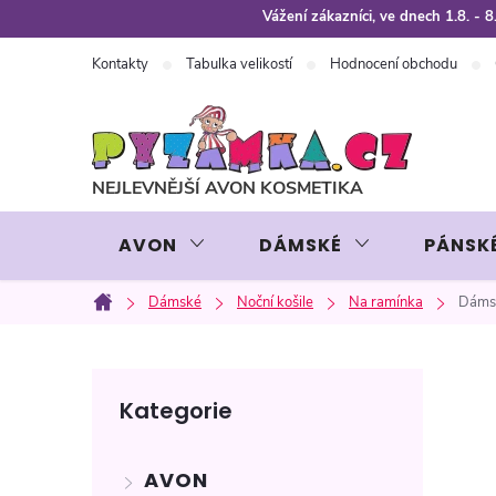
Přejít
Vážení zákazníci, ve dnech 1.8. -
na
Kontakty
Tabulka velikostí
Hodnocení obchodu
obsah
AVON
DÁMSKÉ
PÁNSK
Dámské
Noční košile
Na ramínka
Dámsk
Domů
P
Přeskočit
Kategorie
kategorie
o
AVON