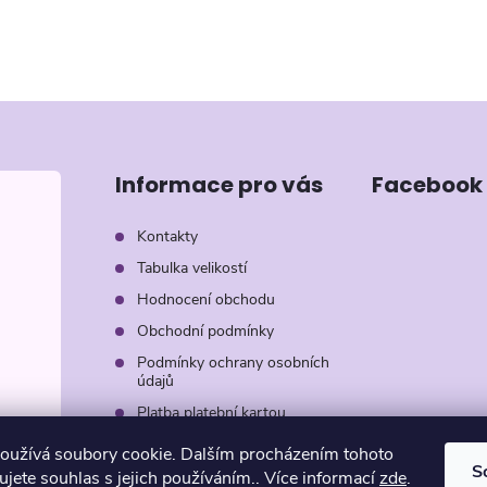
Informace pro vás
Facebook
Kontakty
Tabulka velikostí
Hodnocení obchodu
Obchodní podmínky
Podmínky ochrany osobních
údajů
Platba platební kartou
Záruka AVON
oužívá soubory cookie. Dalším procházením tohoto
S
jete souhlas s jejich používáním.. Více informací
zde
.