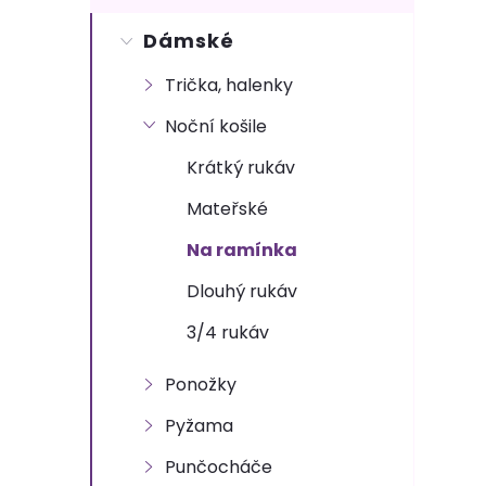
s
Dámské
t
Trička, halenky
r
Noční košile
a
Krátký rukáv
n
Mateřské
Na ramínka
n
Dlouhý rukáv
í
3/4 rukáv
p
Ponožky
a
Pyžama
Punčocháče