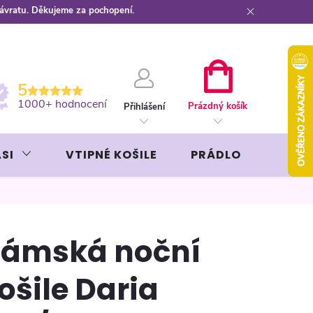
návratu. Děkujeme za pochopení.
ební kartou
Záruka AVON
NÁKUPNÍ
5
KOŠÍK
1000+ hodnocení
Prázdný košík
Přihlášení
SI
VTIPNÉ KOŠILE
PRÁDLO
LIKÉR
ámská noční
ošile Daria