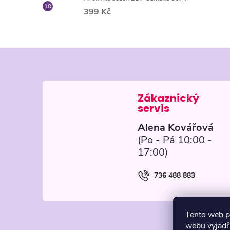
399 Kč
Z
á
p
Alena Kovářová
a
t
736 488 883
í
Tento web p
webu vyjadřu