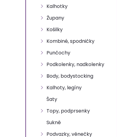
n
Kalhotky
e
Župany
l
Košilky
Kombiné, spodničky
Punčochy
Podkolenky, nadkolenky
Body, bodystocking
Kalhoty, legíny
Šaty
Topy, podprsenky
Sukně
Podvazky, věnečky