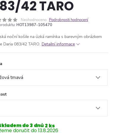
83/42 TARO
Neohodnoceno
Podrobnosti hodnocení
produktu:
HOT13987-105470
ká noční košile na úzká ramínka s barevným obrázkem
ice Daria 083/42 TARO.
Detailní informace
va
kost
Skladem do 3 dnů
2 ks
13.8.2026