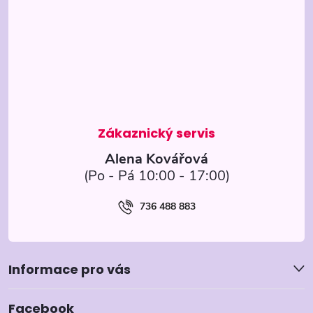
p
a
t
í
Alena Kovářová
736 488 883
Informace pro vás
Facebook