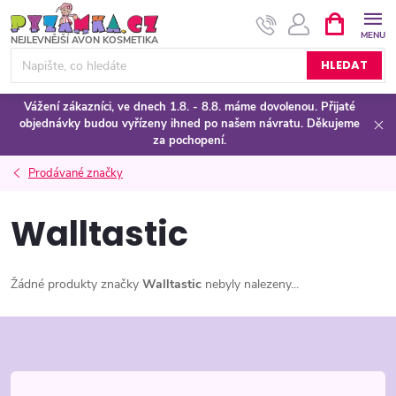
Přejít
NÁKUPNÍ
KOŠÍK
na
obsah
HLEDAT
Vážení zákazníci, ve dnech 1.8. - 8.8. máme dovolenou. Přijaté
objednávky budou vyřízeny ihned po našem návratu. Děkujeme
za pochopení.
Prodávané značky
Walltastic
Žádné produkty značky
Walltastic
nebyly nalezeny...
Z
á