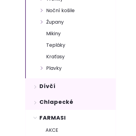
n
Noční košile
e
Župany
l
Mikiny
Tepláky
Kraťasy
Plavky
Dívčí
Chlapecké
FARMASI
AKCE