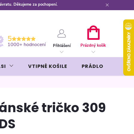
návratu. Děkujeme za pochopení.
ební kartou
Záruka AVON
NÁKUPNÍ
5
KOŠÍK
1000+ hodnocení
Prázdný košík
Přihlášení
SI
VTIPNÉ KOŠILE
PRÁDLO
LIKÉR
ánské tričko 309
DS