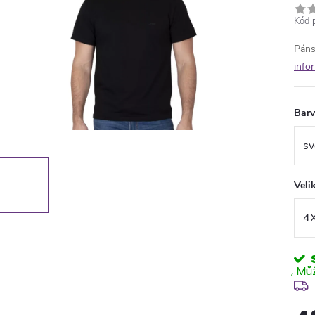
Kód 
Páns
info
Bar
Veli