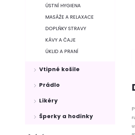
ÚSTNÍ HYGIENA
MASÁŽE A RELAXACE
DOPLŇKY STRAVY
KÁVY A ČAJE
ÚKLID A PRANÍ
Vtipné košile
Prádlo
Likéry
P
Šperky a hodinky
r
u
m