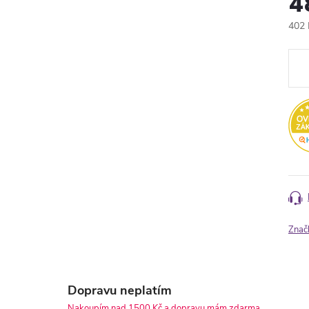
4
402 
Měr
cena
Znač
Dopravu neplatím
Nakoupím nad 1500 Kč a dopravu mám zdarma