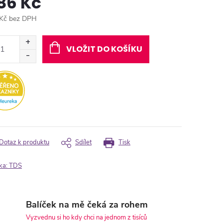
86 Kč
Kč bez DPH
ná
:
VLOŽIT DO KOŠÍKU
Dotaz k produktu
Sdílet
Tisk
ka:
TDS
Balíček na mě čeká za rohem
Vyzvednu si ho kdy chci na jednom z tisíců