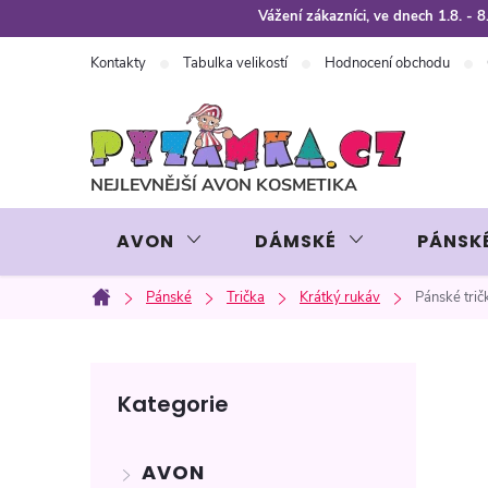
Přejít
Vážení zákazníci, ve dnech 1.8. -
na
Kontakty
Tabulka velikostí
Hodnocení obchodu
obsah
AVON
DÁMSKÉ
PÁNSK
Pánské
Trička
Krátký rukáv
Pánské tri
Domů
P
Přeskočit
Kategorie
kategorie
o
AVON