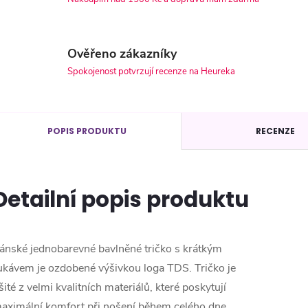
Ověřeno zákazníky
Spokojenost potvrzují recenze na Heureka
POPIS PRODUKTU
RECENZE
Detailní popis produktu
ánské jednobarevné bavlněné tričko s krátkým
ukávem je ozdobené výšivkou loga TDS. Tričko je
šité z velmi kvalitních materiálů, které poskytují
aximální komfort při nošení během celého dne.