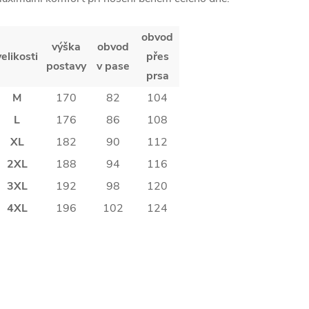
obvod
výška
obvod
velikosti
přes
postavy
v pase
prsa
M
170
82
104
L
176
86
108
XL
182
90
112
2XL
188
94
116
3XL
192
98
120
4XL
196
102
124