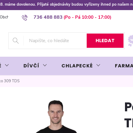
 8.8. máme dovolenou. Přijaté objednávky budou vyřízeny ihned po našem 
736 488 883
Obchodní podmínky
Podmínky ochrany osobních údajů
Platba plat
HLEDAT
É
DÍVČÍ
CHLAPECKÉ
FARMA
čko 309 TDS
P
T