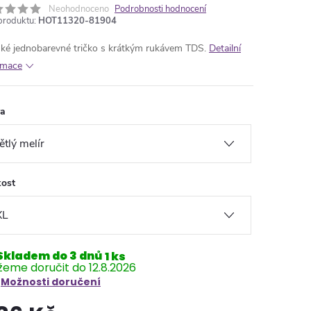
Neohodnoceno
Podrobnosti hodnocení
produktu:
HOT11320-81904
ké jednobarevné tričko s krátkým rukávem TDS.
Detailní
rmace
va
kost
Skladem do 3 dnů
1 ks
12.8.2026
Možnosti doručení