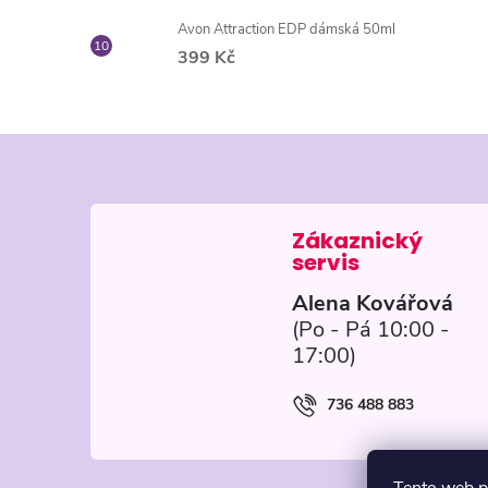
Avon Attraction EDP dámská 50ml
399 Kč
Z
á
p
Alena Kovářová
a
t
736 488 883
í