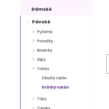
s
Dámské
t
Pánské
r
Pyžama
a
Ponožky
n
Boxerky
n
Slipy
Trička
í
Dlouhý rukáv
p
Krátký rukáv
a
Tílka
Trenky