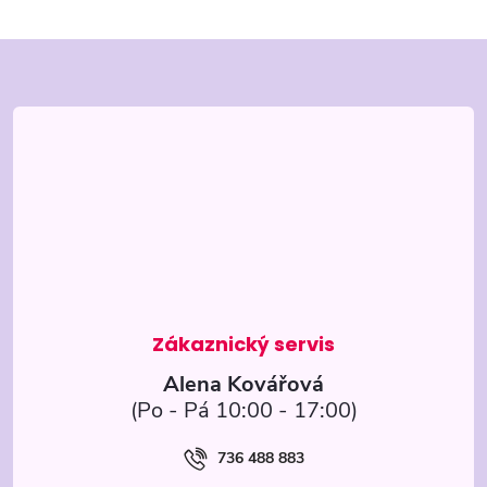
Z
á
p
a
t
í
Alena Kovářová
736 488 883