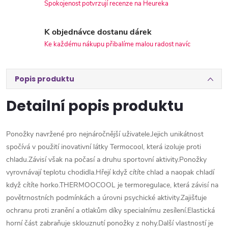
Spokojenost potvrzují recenze na Heureka
K objednávce dostanu dárek
Ke každému nákupu přibalíme malou radost navíc
Popis produktu
Detailní popis produktu
Ponožky navržené pro nejnáročnější uživatele.Jejich unikátnost
spočívá v použití inovativní látky Termocool, která izoluje proti
chladu.Závisí však na počasí a druhu sportovní aktivity.Ponožky
vyrovnávají teplotu chodidla.Hřejí když cítíte chlad a naopak chladí
když cítíte horko.THERMOOCOOL je termoregulace, která závisí na
povětrnostních podmínkách a úrovni psychické aktivity.Zajišťuje
ochranu proti zranění a otlakům díky specialnímu zesílení.Elastická
horní část zabraňuje sklouznutí ponožky z nohy.Další vlastností je