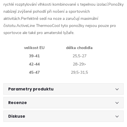
rychlé rozptylování vlhkosti kombinované s tepelnou izolací.Ponožky
nabízejí zvýšené pohodlí při nošení a sportovních
aktivitách.Perfektně sedí na noze a zaručují maximální
čistotu.ActiveLine ThermooCool tyto ponožky nejsou pouze pro
sportovce ale také pro amaterské lyžaře.
velikost EU
délka chodidla
39-41
25,5-27
42-44
28-29>
45-47
29,5-31,5
Parametry produktu
Recenze
Diskuse