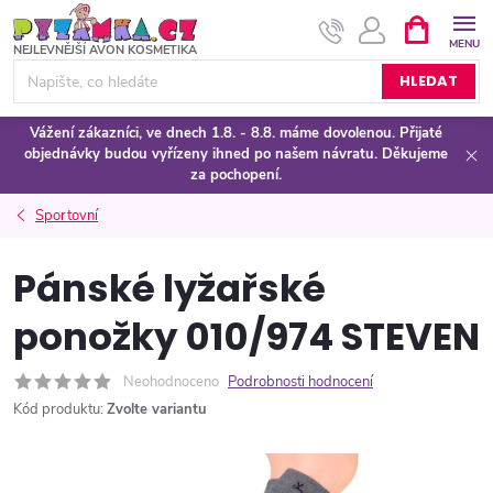
Přejít
NÁKUPNÍ
KOŠÍK
na
obsah
HLEDAT
Vážení zákazníci, ve dnech 1.8. - 8.8. máme dovolenou. Přijaté
objednávky budou vyřízeny ihned po našem návratu. Děkujeme
za pochopení.
Sportovní
Pánské lyžařské
ponožky 010/974 STEVEN
Neohodnoceno
Podrobnosti hodnocení
Kód produktu:
Zvolte variantu