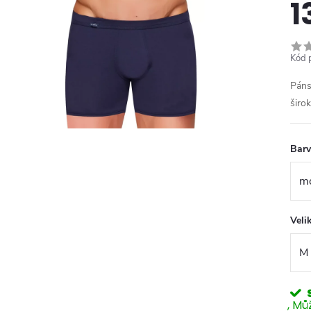
1
Kód 
Páns
širo
Bar
Veli