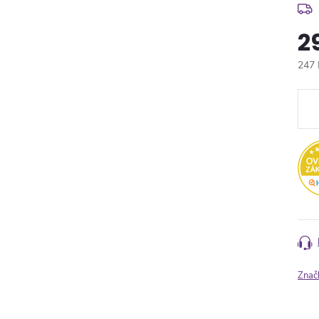
2
247 
Měr
cena
Znač