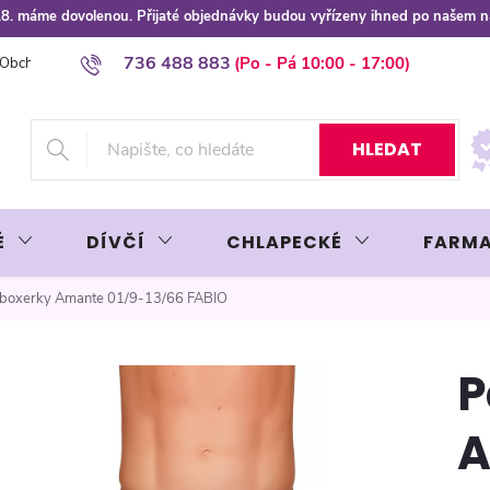
 8.8. máme dovolenou. Přijaté objednávky budou vyřízeny ihned po našem 
736 488 883
Obchodní podmínky
Podmínky ochrany osobních údajů
Platba plat
HLEDAT
É
DÍVČÍ
CHLAPECKÉ
FARMA
 boxerky Amante 01/9-13/66 FABIO
P
A