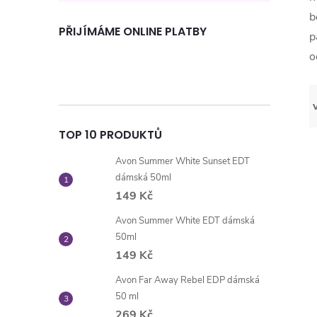
b
PŘIJÍMÁME ONLINE PLATBY
p
o
TOP 10 PRODUKTŮ
Avon Summer White Sunset EDT
dámská 50ml
149 Kč
Avon Summer White EDT dámská
50ml
149 Kč
Avon Far Away Rebel EDP dámská
50 ml
269 Kč