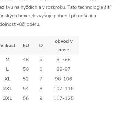
ez švu na hýždích a v rozkroku. Tato technologie šití
ánských boxerek zvyšuje pohodlí při nošení a
dolnost vůči oděru.
obvod v
velikosti
EU
D
pase
M
48
5
81-88
L
50
6
89-97
XL
52
7
98-106
2XL
54
8
107-116
3XL
56
9
117-125