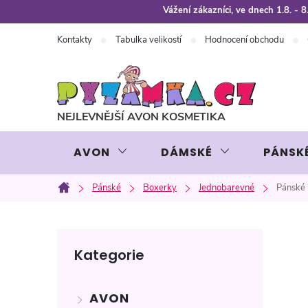
Přejít
Vážení zákazníci, ve dnech 1.8. -
na
Kontakty
Tabulka velikostí
Hodnocení obchodu
obsah
AVON
DÁMSKÉ
PÁNSK
Pánské
Boxerky
Jednobarevné
Pánské
Domů
P
Přeskočit
Kategorie
kategorie
o
AVON