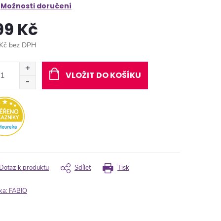
Možnosti doručení
99 Kč
Kč bez DPH
ná
:
VLOŽIT DO KOŠÍKU
Dotaz k produktu
Sdílet
Tisk
ka:
FABIO