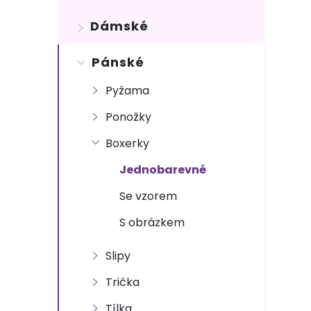
s
Dámské
t
Pánské
r
Pyžama
a
Ponožky
n
Boxerky
n
Jednobarevné
Se vzorem
í
S obrázkem
p
Slipy
a
Trička
Tílka