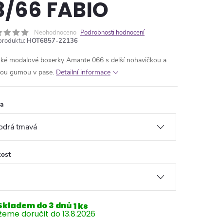
3/66 FABIO
Neohodnoceno
Podrobnosti hodnocení
produktu:
HOT6857-22136
ké modalové boxerky Amante 066 s delší nohavičkou a
kou gumou v pase.
Detailní informace
va
kost
Skladem do 3 dnů
1 ks
13.8.2026