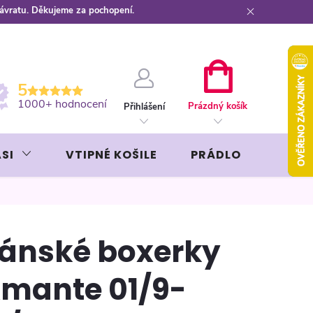
návratu. Děkujeme za pochopení.
ební kartou
Záruka AVON
NÁKUPNÍ
5
KOŠÍK
1000+ hodnocení
Prázdný košík
Přihlášení
SI
VTIPNÉ KOŠILE
PRÁDLO
LIKÉR
ánské boxerky
mante 01/9-