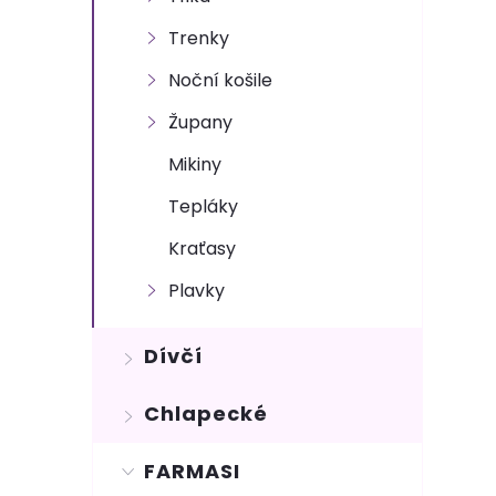
n
Trenky
e
Noční košile
l
Župany
Mikiny
Tepláky
Kraťasy
Plavky
Dívčí
Chlapecké
FARMASI