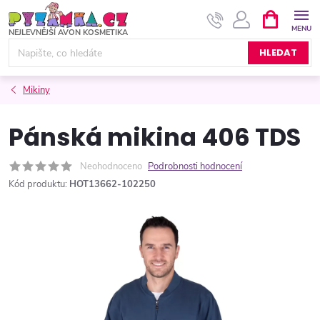
Přejít
NÁKUPNÍ
KOŠÍK
na
obsah
HLEDAT
Mikiny
Pánská mikina 406 TDS
Neohodnoceno
Podrobnosti hodnocení
Kód produktu:
HOT13662-102250