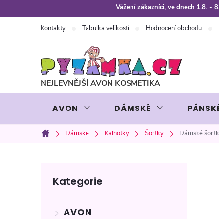
Přejít
Vážení zákazníci, ve dnech 1.8. -
na
Kontakty
Tabulka velikostí
Hodnocení obchodu
obsah
AVON
DÁMSKÉ
PÁNSK
Dámské
Kalhotky
Šortky
Dámské šortk
Domů
P
Přeskočit
Kategorie
kategorie
o
AVON