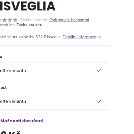
ISVEGLIA
Neohodnoceno
Podrobnosti hodnocení
produktu:
Zvolte variantu
ké short kalhotky S32 Risveglia.
Detailní informace
va
kost
Možnosti doručení