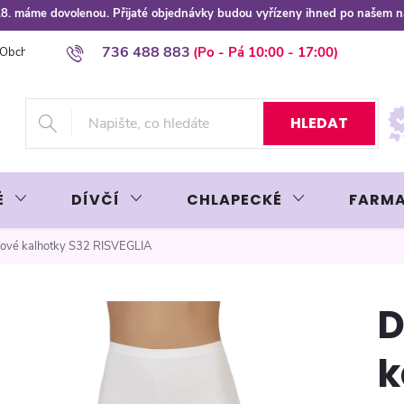
 8.8. máme dovolenou. Přijaté objednávky budou vyřízeny ihned po našem 
736 488 883
Obchodní podmínky
Podmínky ochrany osobních údajů
Platba plat
HLEDAT
É
DÍVČÍ
CHLAPECKÉ
FARMA
ové kalhotky S32 RISVEGLIA
D
k