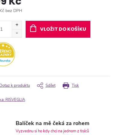
99 Kč
Kč bez DPH
ná
:
VLOŽIT DO KOŠÍKU
Dotaz k produktu
Sdílet
Tisk
ka:
RISVEGLIA
Balíček na mě čeká za rohem
Vyzvednu si ho kdy chci na jednom z tisíců