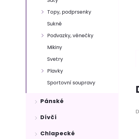
Šaty
Topy, podprsenky
Sukně
Podvazky, věnečky
Mikiny
Svetry
Plavky
Sportovní soupravy
Pánské
D
Dívčí
Chlapecké