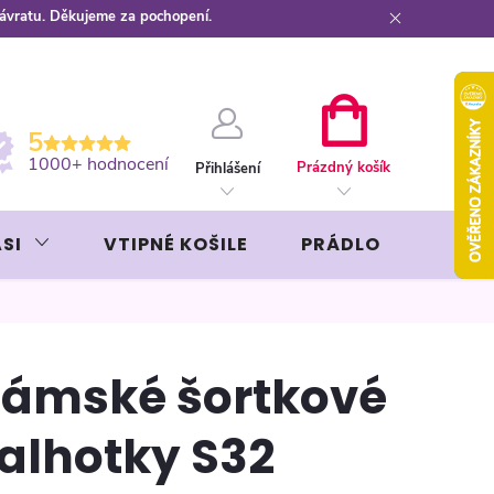
návratu. Děkujeme za pochopení.
ební kartou
Záruka AVON
NÁKUPNÍ
5
KOŠÍK
1000+ hodnocení
Prázdný košík
Přihlášení
SI
VTIPNÉ KOŠILE
PRÁDLO
LIKÉR
ámské šortkové
alhotky S32