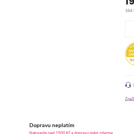
1
164 
Měr
cena
Znač
Dopravu neplatím
Nakoupím nad 1500 Kč a dopravu mám zdarma