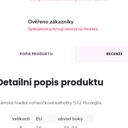
Ověřeno zákazníky
Spokojenost potvrzují recenze na Heureka
POPIS PRODUKTU
RECENZE
Detailní popis produktu
ámské hladké nohavičkové kalhotky S32 Risveglia.
velikosti
EU
obvod boky
S
36
88-93