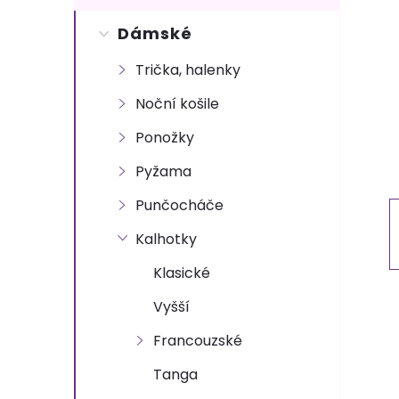
s
Dámské
t
Trička, halenky
r
Noční košile
a
Ponožky
n
Pyžama
Punčocháče
n
Kalhotky
í
Klasické
p
Vyšší
Francouzské
a
Tanga