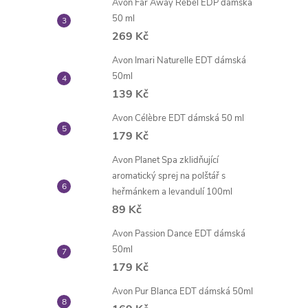
Avon Far Away Rebel EDP dámská
50 ml
269 Kč
Avon Imari Naturelle EDT dámská
50ml
139 Kč
Avon Célèbre EDT dámská 50 ml
179 Kč
Avon Planet Spa zklidňující
aromatický sprej na polštář s
heřmánkem a levandulí 100ml
89 Kč
Avon Passion Dance EDT dámská
50ml
179 Kč
Avon Pur Blanca EDT dámská 50ml