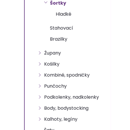
n
Šortky
e
Hladké
l
Stahovací
Brazilky
Župany
Košilky
Kombiné, spodničky
Punčochy
Podkolenky, nadkolenky
Body, bodystocking
Kalhoty, legíny