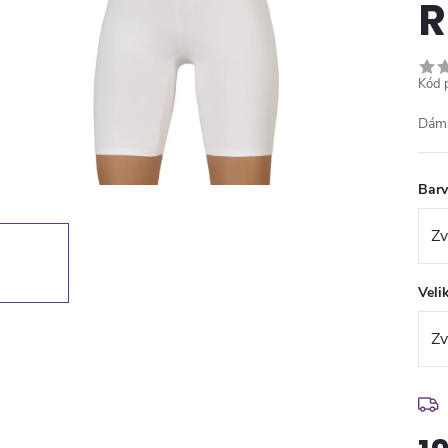
R
Kód 
Dáms
Bar
Veli