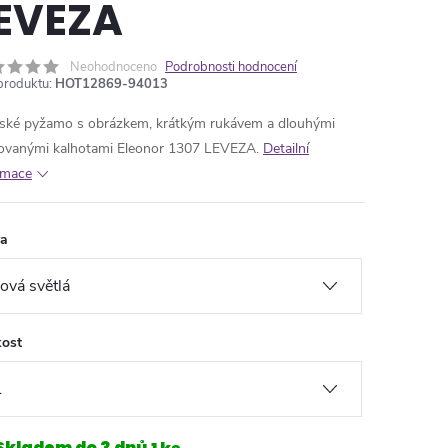
EVEZA
Neohodnoceno
Podrobnosti hodnocení
produktu:
HOT12869-94013
ké pyžamo s obrázkem, krátkým rukávem a dlouhými
ovanými kalhotami Eleonor 1307 LEVEZA.
Detailní
rmace
va
kost
Skladem do 3 dnů