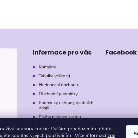
Informace pro vás
Facebook
Kontakty
Tabulka velikostí
Hodnocení obchodu
Obchodní podmínky
Podmínky ochrany osobních
údajů
Platba platební kartou
Záruka AVON
oužívá soubory cookie. Dalším procházením tohoto
S
jete souhlas s jejich používáním.. Více informací
zde
.