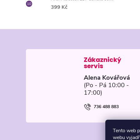
399 Kč
Z
á
p
Alena Kovářová
a
t
736 488 883
í
Tento web p
webu vyjadřu