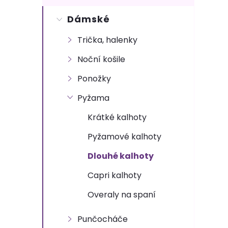
s
Dámské
t
Trička, halenky
r
Noční košile
a
Ponožky
n
Pyžama
Krátké kalhoty
n
Pyžamové kalhoty
í
Dlouhé kalhoty
p
Capri kalhoty
Overaly na spaní
a
Punčocháče