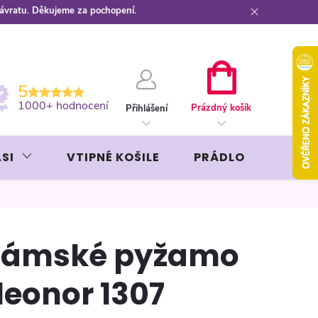
návratu. Děkujeme za pochopení.
ební kartou
Záruka AVON
NÁKUPNÍ
5
KOŠÍK
1000+ hodnocení
Prázdný košík
Přihlášení
SI
VTIPNÉ KOŠILE
PRÁDLO
LIKÉR
ámské pyžamo
leonor 1307