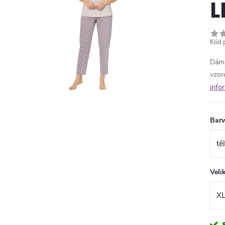
L
Kód 
Dáms
vzor
info
Bar
Veli