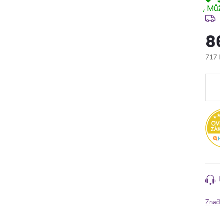
8
717 
Měr
cena
Znač