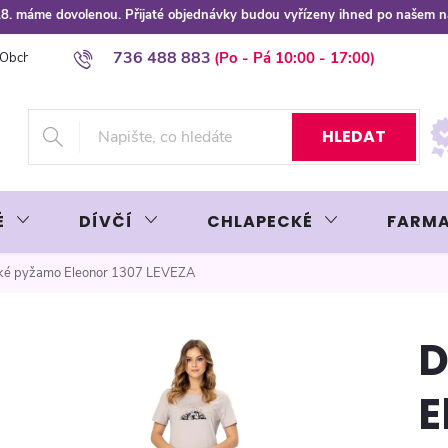
 8.8. máme dovolenou. Přijaté objednávky budou vyřízeny ihned po našem 
736 488 883
Obchodní podmínky
Podmínky ochrany osobních údajů
Platba plat
HLEDAT
É
DÍVČÍ
CHLAPECKÉ
FARMA
é pyžamo Eleonor 1307 LEVEZA
D
E