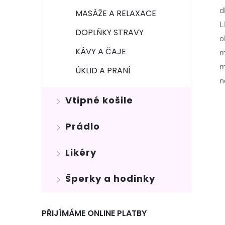
d
MASÁŽE A RELAXACE
L
DOPLŇKY STRAVY
o
KÁVY A ČAJE
m
m
ÚKLID A PRANÍ
n
Vtipné košile
Prádlo
Likéry
Šperky a hodinky
PŘIJÍMÁME ONLINE PLATBY