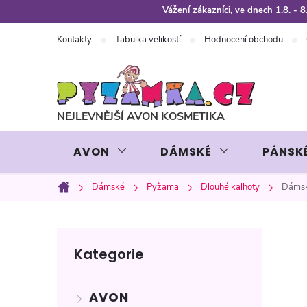
Přejít
Vážení zákazníci, ve dnech 1.8. -
na
Kontakty
Tabulka velikostí
Hodnocení obchodu
obsah
AVON
DÁMSKÉ
PÁNSK
Dámské
Pyžama
Dlouhé kalhoty
Dámsk
Domů
P
Přeskočit
Kategorie
kategorie
o
AVON