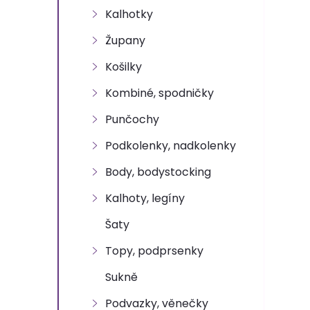
n
Kalhotky
e
Župany
l
Košilky
Kombiné, spodničky
Punčochy
Podkolenky, nadkolenky
Body, bodystocking
Kalhoty, legíny
Šaty
Topy, podprsenky
Sukně
Podvazky, věnečky