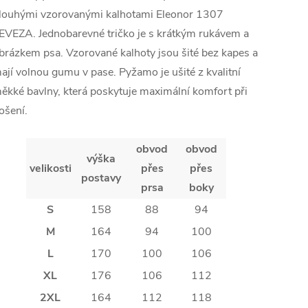
louhými vzorovanými kalhotami Eleonor 1307
EVEZA. Jednobarevné tričko je s krátkým rukávem a
brázkem psa. Vzorované kalhoty jsou šité bez kapes a
ají volnou gumu v pase. Pyžamo je ušité z kvalitní
ěkké bavlny, která poskytuje maximální komfort při
ošení.
obvod
obvod
výška
velikosti
přes
přes
postavy
prsa
boky
S
158
88
94
M
164
94
100
L
170
100
106
XL
176
106
112
2XL
164
112
118