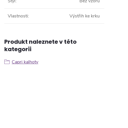
Styl
:
Bez vzoru
Vlastnosti
:
Výstřih ke krku
Produkt naleznete v této
kategorii
Capri kalhoty