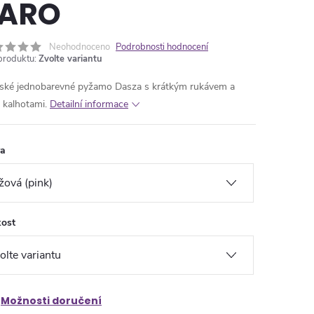
ARO
Neohodnoceno
Podrobnosti hodnocení
produktu:
Zvolte variantu
ké jednobarevné pyžamo Dasza s krátkým rukávem a
i kalhotami.
Detailní informace
va
kost
Možnosti doručení