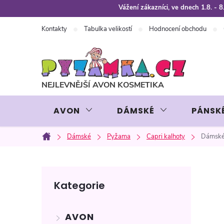
Přejít
Vážení zákazníci, ve dnech 1.8. -
na
Kontakty
Tabulka velikostí
Hodnocení obchodu
obsah
AVON
DÁMSKÉ
PÁNSK
Dámské
Pyžama
Capri kalhoty
Dámské
Domů
P
Přeskočit
Kategorie
kategorie
o
AVON