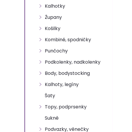
n
Kalhotky
e
Župany
l
Košilky
Kombiné, spodničky
Punčochy
Podkolenky, nadkolenky
Body, bodystocking
Kalhoty, legíny
Šaty
Topy, podprsenky
Sukně
Podvazky, věnečky