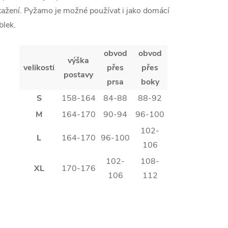
tažení. Pyžamo je možné používat i jako domácí
blek.
obvod
obvod
výška
velikosti
přes
přes
postavy
prsa
boky
S
158-164
84-88
88-92
M
164-170
90-94
96-100
102-
L
164-170
96-100
106
102-
108-
XL
170-176
106
112