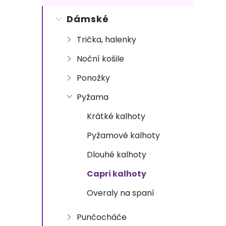
s
Dámské
t
Trička, halenky
r
Noční košile
a
Ponožky
n
Pyžama
Krátké kalhoty
n
Pyžamové kalhoty
í
Dlouhé kalhoty
p
Capri kalhoty
Overaly na spaní
a
Punčocháče