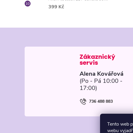
399 Kč
Z
á
p
Alena Kovářová
a
t
736 488 883
í
Tento web p
webu vyjadřu