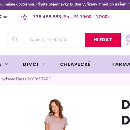
 8.8. máme dovolenou. Přijaté objednávky budou vyřízeny ihned po našem 
736 488 883
Obchodní podmínky
Podmínky ochrany osobních údajů
Platba plat
HLEDAT
É
DÍVČÍ
CHLAPECKÉ
FARMA
 pyžamo Dasza 2689/2 TARO
D
D