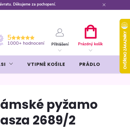
návratu. Děkujeme za pochopení.
ební kartou
Záruka AVON
NÁKUPNÍ
5
KOŠÍK
1000+ hodnocení
Prázdný košík
Přihlášení
SI
VTIPNÉ KOŠILE
PRÁDLO
LIKÉR
ámské pyžamo
asza 2689/2