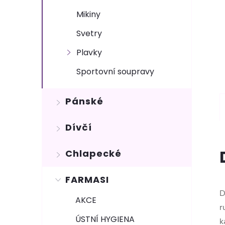
Mikiny
Svetry
Plavky
Sportovní soupravy
Pánské
Dívčí
Chlapecké
FARMASI
D
AKCE
r
ÚSTNÍ HYGIENA
k