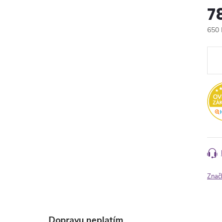
7
650 
Měr
cena
Znač
Dopravu neplatím