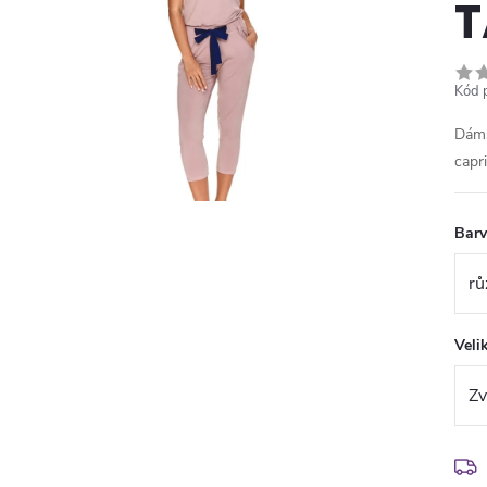
T
Kód 
Dáms
capr
Bar
Veli