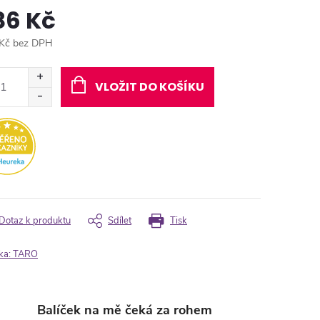
86 Kč
Kč bez DPH
ná
:
VLOŽIT DO KOŠÍKU
Dotaz k produktu
Sdílet
Tisk
ka:
TARO
Balíček na mě čeká za rohem