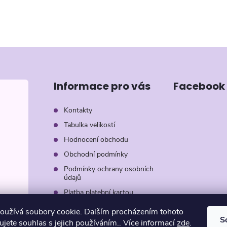
Informace pro vás
Facebook
Kontakty
Tabulka velikostí
Hodnocení obchodu
Obchodní podmínky
Podmínky ochrany osobních
údajů
Platba platební kartou
Záruka AVON
oužívá soubory cookie. Dalším procházením tohoto
S
jete souhlas s jejich používáním.. Více informací
zde
.