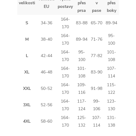
velikosti
přes
v
přes
EU
postavy
prsa
pase
boky
164-
S
34-36
83-88
65-70
89-94
170
164-
95-
M
38-40
89-94
71-76
170
100
164-
95-
101-
L
42-44
77-82
170
100
108
164-
101-
107-
XL
46-48
83-90
170
108
114
164-
109-
115-
XXL
50-52
91-98
170
116
122
164-
117-
99-
123-
3XL
52-56
170
124
106
130
164-
125-
107-
131-
4XL
58-60
170
132
114
138