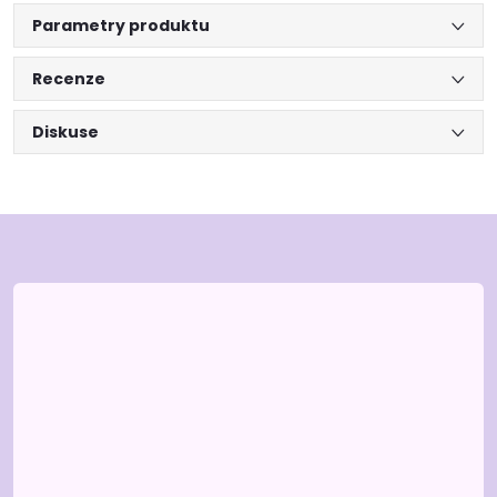
Parametry produktu
Recenze
Diskuse
Z
á
p
a
t