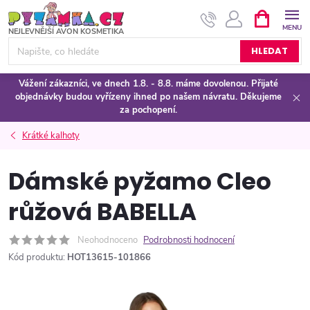
Přejít
NÁKUPNÍ
KOŠÍK
na
obsah
HLEDAT
Vážení zákazníci, ve dnech 1.8. - 8.8. máme dovolenou. Přijaté
objednávky budou vyřízeny ihned po našem návratu. Děkujeme
za pochopení.
Krátké kalhoty
Dámské pyžamo Cleo
růžová BABELLA
Neohodnoceno
Podrobnosti hodnocení
Kód produktu:
HOT13615-101866