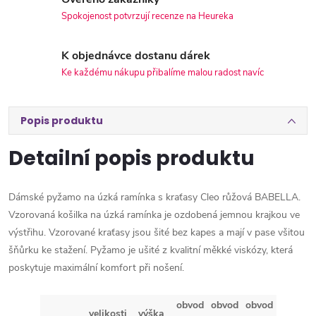
Spokojenost potvrzují recenze na Heureka
K objednávce dostanu dárek
Ke každému nákupu přibalíme malou radost navíc
Popis produktu
Detailní popis produktu
Dámské pyžamo na úzká ramínka s kraťasy Cleo růžová BABELLA.
Vzorovaná košilka na úzká ramínka je ozdobená jemnou krajkou ve
výstřihu. Vzorované kraťasy jsou šité bez kapes a mají v pase všitou
šňůrku ke stažení. Pyžamo je ušité z kvalitní měkké viskózy, která
poskytuje maximální komfort při nošení.
obvod
obvod
obvod
velikosti
výška