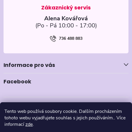
í
Alena Kovářová
736 488 883
Informace pro vás
Facebook
Tento web používá soubory cookie. Dalším procházením
tohoto webu vyjadřujete souhlas s jejich používáním.. Více
informací
zde
.