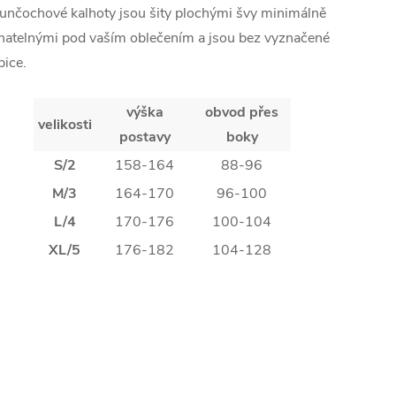
unčochové kalhoty jsou šity plochými švy minimálně
natelnými pod vaším oblečením a jsou bez vyznačené
pice.
výška
obvod přes
velikosti
postavy
boky
S/2
158-164
88-96
M/3
164-170
96-100
L/4
170-176
100-104
XL/5
176-182
104-128