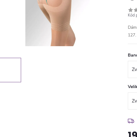
Kód 
Dáms
127.
Bar
Veli
1