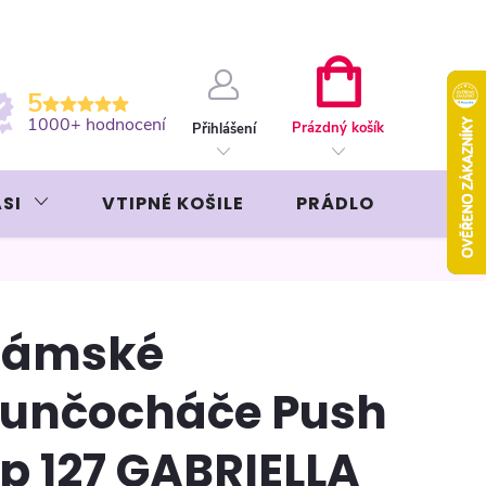
ební kartou
Záruka AVON
NÁKUPNÍ
5
KOŠÍK
1000+ hodnocení
Prázdný košík
Přihlášení
SI
VTIPNÉ KOŠILE
PRÁDLO
LIKÉR
Dámské
unčocháče Push
p 127 GABRIELLA