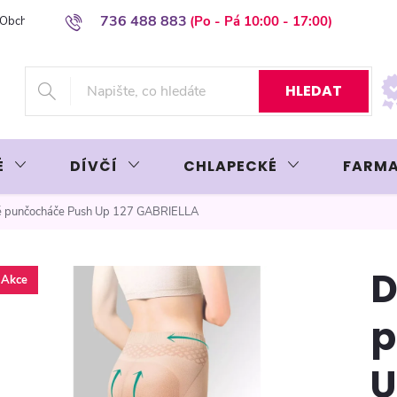
736 488 883
Obchodní podmínky
Podmínky ochrany osobních údajů
Platba plat
HLEDAT
É
DÍVČÍ
CHLAPECKÉ
FARMA
 punčocháče Push Up 127 GABRIELLA
Akce
p
U