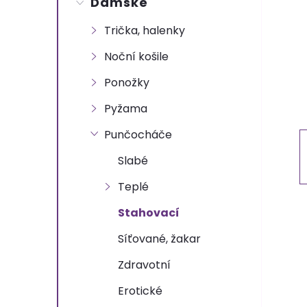
Dámské
t
Trička, halenky
r
Noční košile
a
Ponožky
n
Pyžama
Punčocháče
n
Slabé
í
Teplé
p
Stahovací
Síťované, žakar
a
Zdravotní
n
Erotické