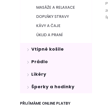
P
MASÁŽE A RELAXACE
z
DOPLŇKY STRAVY
š
KÁVY A ČAJE
ÚKLID A PRANÍ
Vtipné košile
Prádlo
Likéry
Šperky a hodinky
PŘIJÍMÁME ONLINE PLATBY