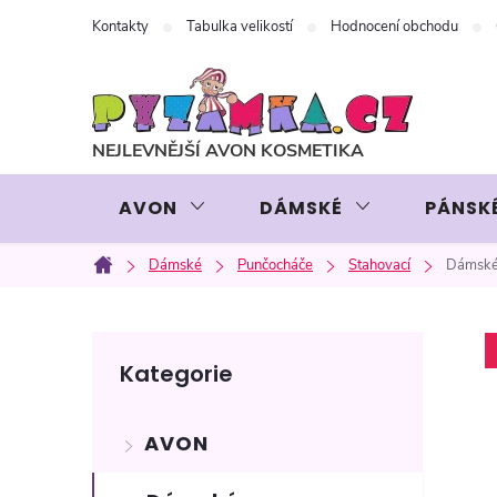
Přejít
Kontakty
Tabulka velikostí
Hodnocení obchodu
na
obsah
AVON
DÁMSKÉ
PÁNSK
Dámské
Punčocháče
Stahovací
Dámské
Domů
P
Přeskočit
Kategorie
kategorie
o
AVON
s