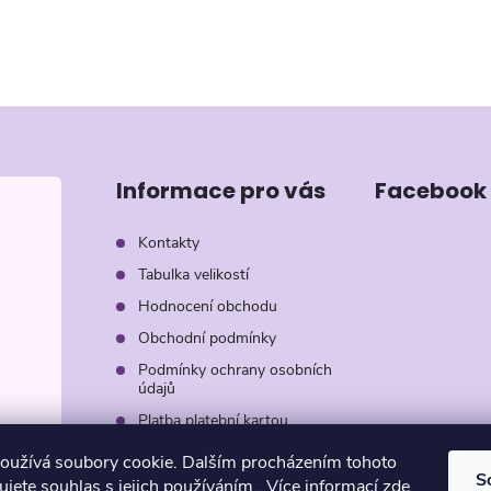
Informace pro vás
Facebook
Kontakty
Tabulka velikostí
Hodnocení obchodu
Obchodní podmínky
Podmínky ochrany osobních
údajů
Platba platební kartou
Záruka AVON
oužívá soubory cookie. Dalším procházením tohoto
S
jete souhlas s jejich používáním.. Více informací
zde
.