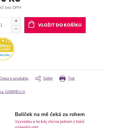
Kč bez DPH
ná
:
VLOŽIT DO KOŠÍKU
Dotaz k produktu
Sdílet
Tisk
ka:
GABRIELLA
Balíček na mě čeká za rohem
Vyzvednu si ho kdy chci na jednom z tisíců
výdejních míst