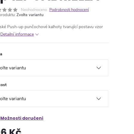
Neohodnoceno
Podrobnosti hodnocení
produktu:
Zvolte variantu
ké Push-up punčochové kalhoty tvarující postavu vzor
Detailní informace
va
kost
Možnosti doručení
96 Kč