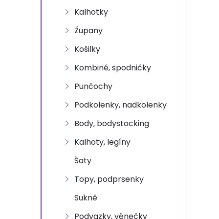
e
Kalhotky
l
Župany
Košilky
Kombiné, spodničky
Punčochy
Podkolenky, nadkolenky
Body, bodystocking
Kalhoty, legíny
Šaty
Topy, podprsenky
Sukně
Podvazky, věnečky