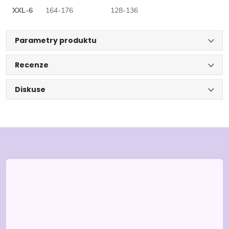
XXL-6
164-176
128-136
Parametry produktu
Recenze
Diskuse
Z
á
p
a