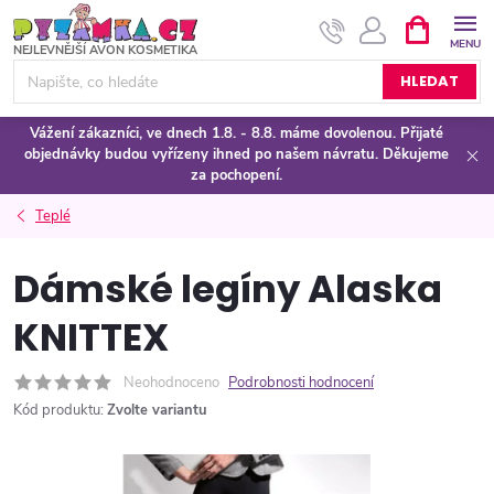
Přejít
NÁKUPNÍ
KOŠÍK
na
obsah
HLEDAT
Vážení zákazníci, ve dnech 1.8. - 8.8. máme dovolenou. Přijaté
objednávky budou vyřízeny ihned po našem návratu. Děkujeme
za pochopení.
Teplé
Dámské legíny Alaska
KNITTEX
Neohodnoceno
Podrobnosti hodnocení
Kód produktu:
Zvolte variantu