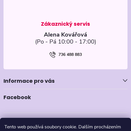
t
í
Alena Kovářová
736 488 883
Informace pro vás
Facebook
Tento web používá soubory cookie. Dalším procházením