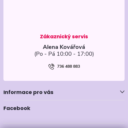
a
t
í
Alena Kovářová
736 488 883
Informace pro vás
Facebook