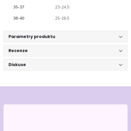
35-37
23-24,5
38-40
25-26,5
Parametry produktu
Recenze
Diskuse
Z
á
p