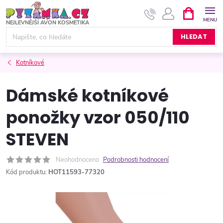
Přejít
NÁKUPNÍ
KOŠÍK
na
obsah
HLEDAT
Kotníkové
Dámské kotníkové
ponožky vzor 050/110
STEVEN
Neohodnoceno
Podrobnosti hodnocení
Kód produktu:
HOT11593-77320