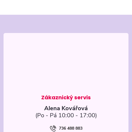
Z
á
p
a
t
í
Alena Kovářová
736 488 883