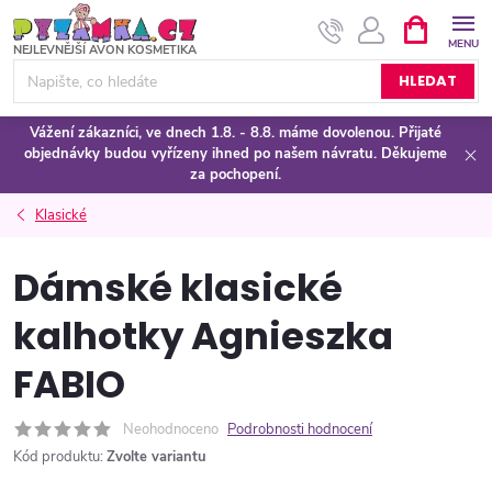
Přejít
NÁKUPNÍ
KOŠÍK
na
obsah
HLEDAT
Vážení zákazníci, ve dnech 1.8. - 8.8. máme dovolenou. Přijaté
objednávky budou vyřízeny ihned po našem návratu. Děkujeme
za pochopení.
Klasické
Dámské klasické
kalhotky Agnieszka
FABIO
Neohodnoceno
Podrobnosti hodnocení
Kód produktu:
Zvolte variantu