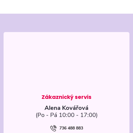
Z
á
p
a
t
í
Alena Kovářová
736 488 883