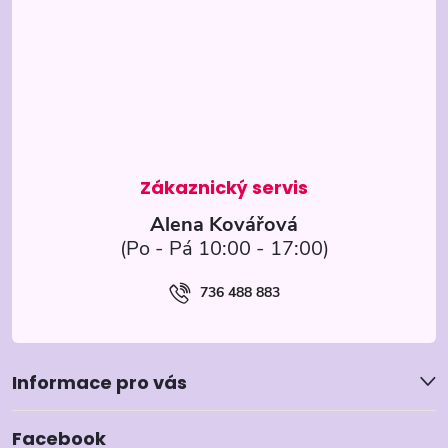
p
a
t
í
Alena Kovářová
736 488 883
Informace pro vás
Facebook