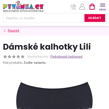
Přejít
NÁKUPNÍ
KOŠÍK
na
obsah
HLEDAT
Klasické
Dámské kalhotky Lili
Neohodnoceno
Podrobnosti hodnocení
Kód produktu:
Zvolte variantu