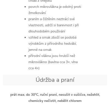
chlad z vnějšku
povrch mikrovlákna je odolný proti
žmolkování
praním a čištěním neztrácí své
vlastnosti, udrží si barevnost i při
dlouhodobém používání
vzhled a omak zboží se podobá
výrobkům z přírodního hedvábí,
jemné na omak
přírodní vlákna jsou hrubší než
mikrovlákno (bavlna cca 3×, vlna
cca 4×)
Údržba a praní
prát max. do 30°C, ruční praní, nesušit v sušičce, nežehlit,
chemicky nečistit, nebělit chlorem