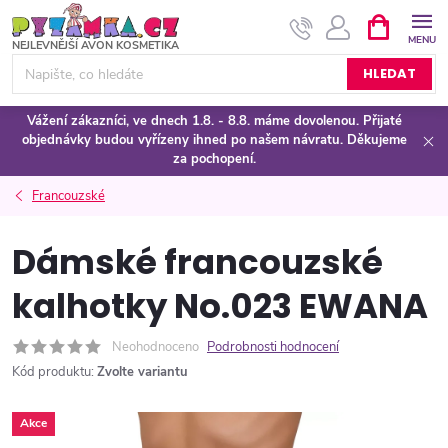
Přejít
NÁKUPNÍ
KOŠÍK
na
obsah
HLEDAT
Vážení zákazníci, ve dnech 1.8. - 8.8. máme dovolenou. Přijaté
objednávky budou vyřízeny ihned po našem návratu. Děkujeme
za pochopení.
Francouzské
Dámské francouzské
kalhotky No.023 EWANA
Neohodnoceno
Podrobnosti hodnocení
Kód produktu:
Zvolte variantu
Akce