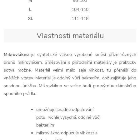
M
96-103
L
104-110
XL
111-118
Vlastnosti materiálu
Mikrovlákno
je syntetické vlákno vyrobené směsí příze různých
druhů mikrovlákem. Směsování s přírodními materiály je prakticky
sotva možné. Materiál velmi málo saje vlhkost, tu přenáší do
vnějších vrstev. Materiál je odolný vůči bakteriím, což zajišťuje jeho
snadnou údržbu. Mikrovlákno se velice hodí pro výrobu dámského
spodního prádla.
umožňuje snadné odpařování
potu, rychle vysychá, odolné vůči
bakteriím
mikrovlákno odpuzuje vlhkost a