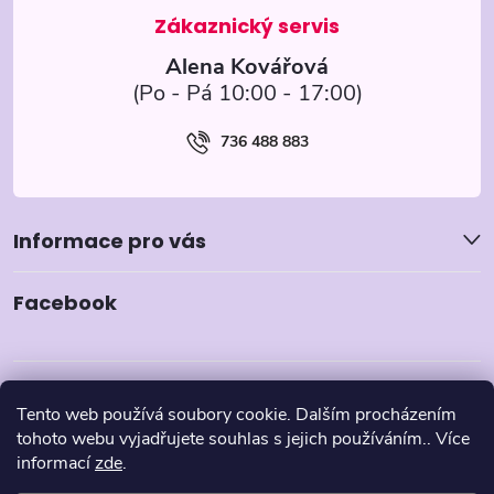
í
Alena Kovářová
736 488 883
Informace pro vás
Facebook
Tento web používá soubory cookie. Dalším procházením
tohoto webu vyjadřujete souhlas s jejich používáním.. Více
informací
zde
.