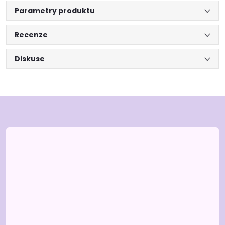
Parametry produktu
Recenze
Diskuse
Z
á
p
a
t