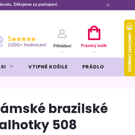
návratu. Děkujeme za pochopení.
ební kartou
Záruka AVON
NÁKUPNÍ
5
KOŠÍK
1000+ hodnocení
Prázdný košík
Přihlášení
SI
VTIPNÉ KOŠILE
PRÁDLO
LIKÉR
ámské brazilské
alhotky 508