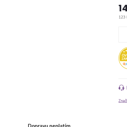
1
123 
Měr
cena
Znač
Dopravu neplatím