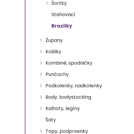
n
Šortky
e
Stahovací
Brazilky
l
Župany
Košilky
Kombiné, spodničky
Punčochy
Podkolenky, nadkolenky
Body, bodystocking
Kalhoty, legíny
Šaty
Topy, podprsenky