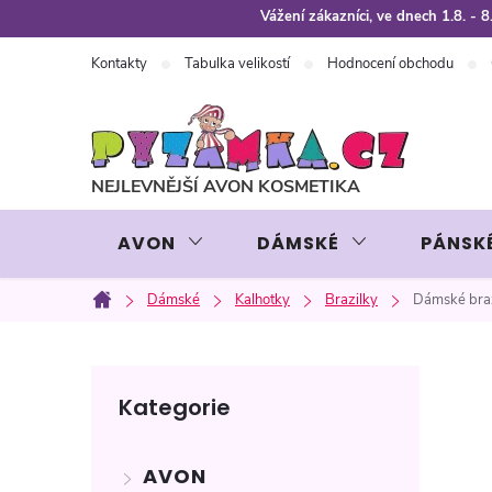
Přejít
Vážení zákazníci, ve dnech 1.8. -
na
Kontakty
Tabulka velikostí
Hodnocení obchodu
obsah
AVON
DÁMSKÉ
PÁNSK
Dámské
Kalhotky
Brazilky
Dámské braz
Domů
P
Přeskočit
Kategorie
kategorie
o
AVON