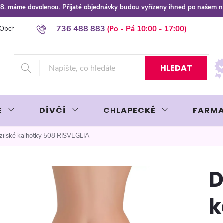
 8.8. máme dovolenou. Přijaté objednávky budou vyřízeny ihned po našem 
736 488 883
Obchodní podmínky
Podmínky ochrany osobních údajů
Platba plat
HLEDAT
É
DÍVČÍ
CHLAPECKÉ
FARMA
ilské kalhotky 508 RISVEGLIA
D
k