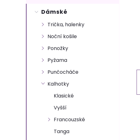
s
Dámské
t
Trička, halenky
r
Noční košile
a
Ponožky
n
Pyžama
Punčocháče
n
Kalhotky
í
Klasické
p
Vyšší
Francouzské
a
Tanga