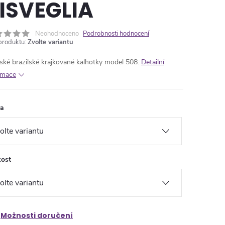
ISVEGLIA
Neohodnoceno
Podrobnosti hodnocení
produktu:
Zvolte variantu
ké brazilské krajkované kalhotky model 508.
Detailní
rmace
va
kost
Možnosti doručení