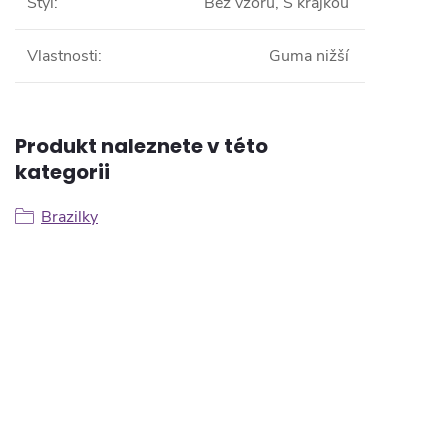
Styl
:
Bez vzoru, S krajkou
Vlastnosti
:
Guma nižší
Produkt naleznete v této
kategorii
Brazilky