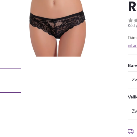
R
Kód 
Dáms
info
Bar
Veli