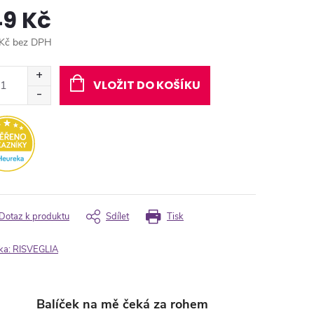
49 Kč
Kč bez DPH
ná
:
VLOŽIT DO KOŠÍKU
Dotaz k produktu
Sdílet
Tisk
ka:
RISVEGLIA
Balíček na mě čeká za rohem