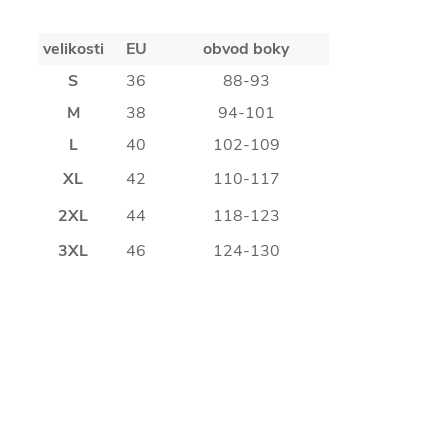
velikosti
EU
obvod boky
S
36
88-93
M
38
94-101
L
40
102-109
XL
42
110-117
2XL
44
118-123
3XL
46
124-130