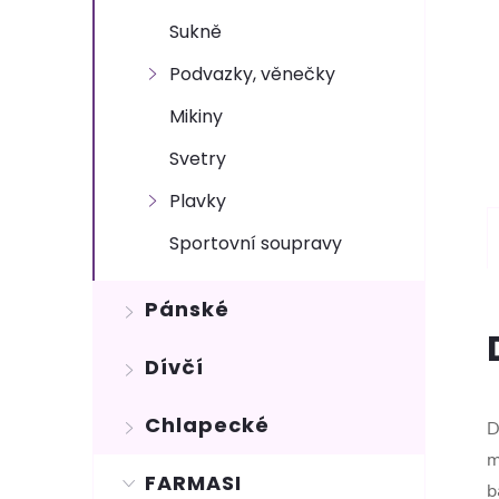
Sukně
Podvazky, věnečky
Mikiny
Svetry
Plavky
Sportovní soupravy
Pánské
Dívčí
Chlapecké
D
m
FARMASI
b