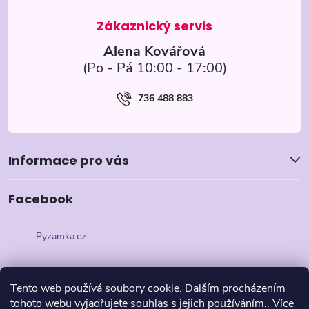
í
Alena Kovářová
736 488 883
Informace pro vás
Facebook
Pyzamka.cz
Tento web používá soubory cookie. Dalším procházením
tohoto webu vyjadřujete souhlas s jejich používáním.. Více