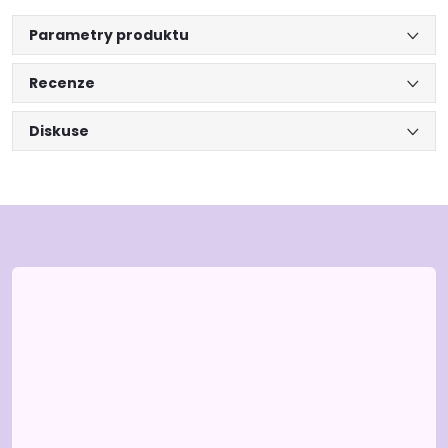
Parametry produktu
Recenze
Diskuse
Z
á
p
a
t