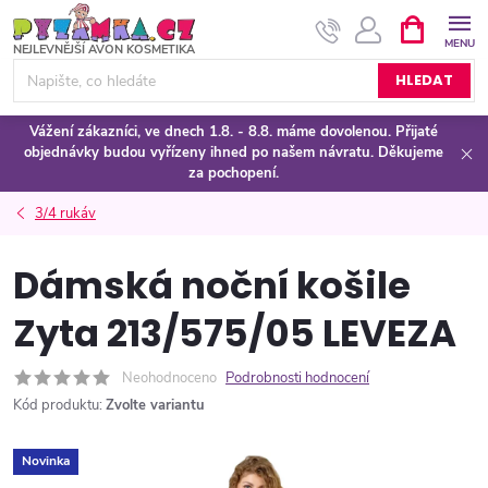
Přejít
NÁKUPNÍ
KOŠÍK
na
obsah
HLEDAT
Vážení zákazníci, ve dnech 1.8. - 8.8. máme dovolenou. Přijaté
objednávky budou vyřízeny ihned po našem návratu. Děkujeme
za pochopení.
3/4 rukáv
Dámská noční košile
Zyta 213/575/05 LEVEZA
Neohodnoceno
Podrobnosti hodnocení
Kód produktu:
Zvolte variantu
Novinka