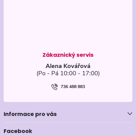
p
a
t
í
Alena Kovářová
736 488 883
Informace pro vás
Facebook