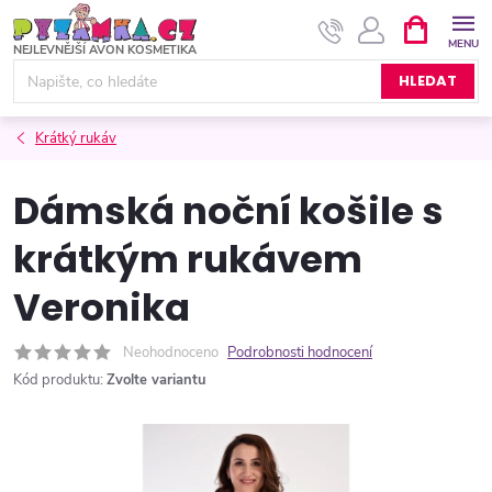
Přejít
NÁKUPNÍ
KOŠÍK
na
obsah
HLEDAT
Krátký rukáv
Dámská noční košile s
krátkým rukávem
Veronika
Neohodnoceno
Podrobnosti hodnocení
Kód produktu:
Zvolte variantu