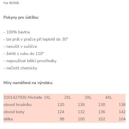
na dotek.
Pokyny pro údržbu:
- 100% bavlna
- lze prát v pračce při teplotě do 30°
- nesušit v sušičce
- žehlit z rubu do 110°
- nepoužívat bělící prostředky
- nečistit chemicky
Míry naměřené na výrobku:
3101427930 Michelle
1XL
2XL
3XL
4XL
obvod hrudníku
120
126
130
136
obvod boky
124
132
136
142
délka
98
100
102
104