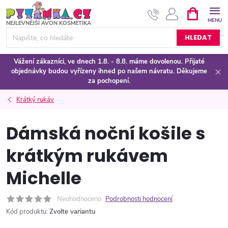
Přejít
NÁKUPNÍ
KOŠÍK
na
obsah
HLEDAT
Vážení zákazníci, ve dnech 1.8. - 8.8. máme dovolenou. Přijaté
objednávky budou vyřízeny ihned po našem návratu. Děkujeme
za pochopení.
Krátký rukáv
Dámská noční košile s
krátkým rukávem
Michelle
Neohodnoceno
Podrobnosti hodnocení
Kód produktu:
Zvolte variantu