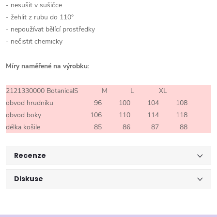
- nesušit v sušičce
- žehlit z rubu do 110°
- nepoužívat bělící prostředky
- nečistit chemicky
Míry naměřené na výrobku:
2121330000 Botanical
S
M
L
XL
obvod hrudníku
96
100
104
108
obvod boky
106
110
114
118
délka košile
85
86
87
88
Recenze
Diskuse