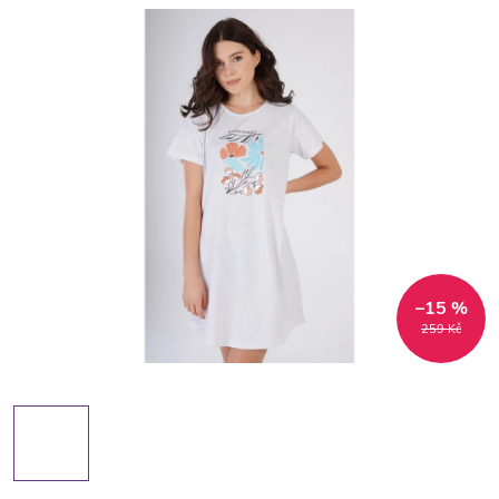
–15 %
259 Kč