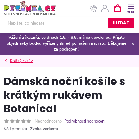
Přejít
NÁKUPNÍ
KOŠÍK
na
obsah
HLEDAT
Vážení zákazníci, ve dnech 1.8. - 8.8. máme dovolenou. Přijaté
objednávky budou vyřízeny ihned po našem návratu. Děkujeme
za pochopení.
Krátký rukáv
Dámská noční košile s
krátkým rukávem
Botanical
Neohodnoceno
Podrobnosti hodnocení
Kód produktu:
Zvolte variantu