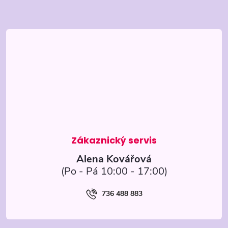
Z
á
p
a
t
í
Alena Kovářová
736 488 883