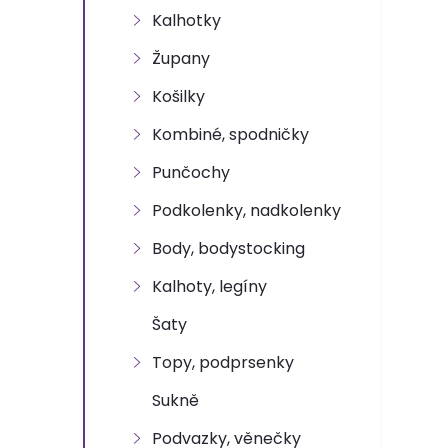
n
Kalhotky
e
Župany
l
Košilky
Kombiné, spodničky
Punčochy
Podkolenky, nadkolenky
Body, bodystocking
Kalhoty, legíny
Šaty
Topy, podprsenky
Sukně
Podvazky, věnečky