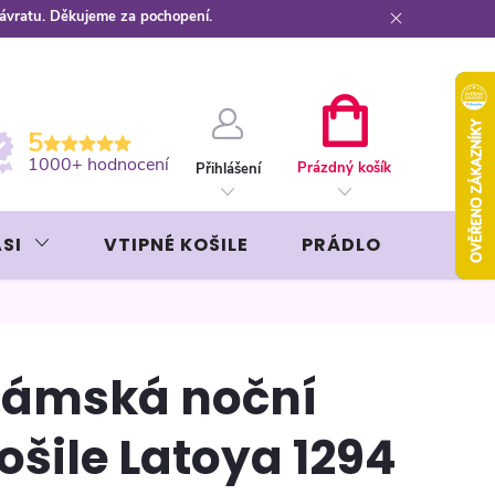
návratu. Děkujeme za pochopení.
ební kartou
Záruka AVON
NÁKUPNÍ
5
KOŠÍK
1000+ hodnocení
Prázdný košík
Přihlášení
SI
VTIPNÉ KOŠILE
PRÁDLO
LIKÉR
ámská noční
ošile Latoya 1294