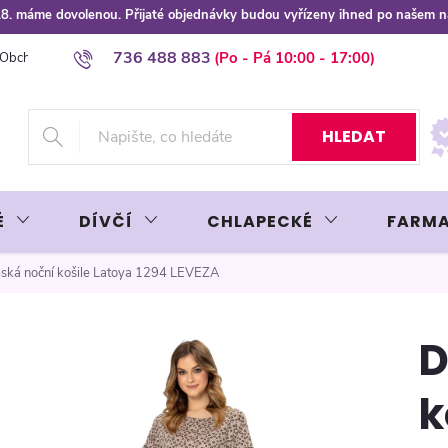
 8.8. máme dovolenou. Přijaté objednávky budou vyřízeny ihned po našem 
736 488 883
Obchodní podmínky
Podmínky ochrany osobních údajů
Platba plat
HLEDAT
É
DÍVČÍ
CHLAPECKÉ
FARMA
ká noční košile Latoya 1294 LEVEZA
D
k