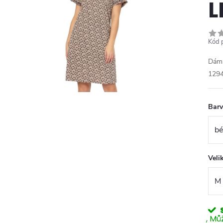
L
Kód 
Dáms
129
Bar
Veli