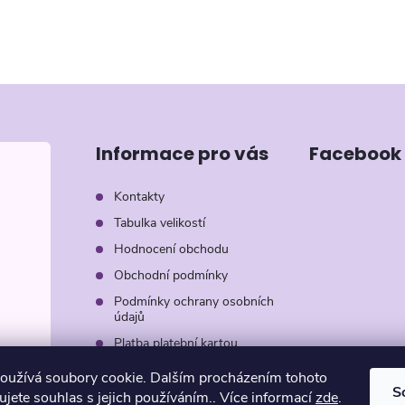
Informace pro vás
Facebook
Kontakty
Tabulka velikostí
Hodnocení obchodu
Obchodní podmínky
Podmínky ochrany osobních
údajů
Platba platební kartou
Záruka AVON
oužívá soubory cookie. Dalším procházením tohoto
S
jete souhlas s jejich používáním.. Více informací
zde
.