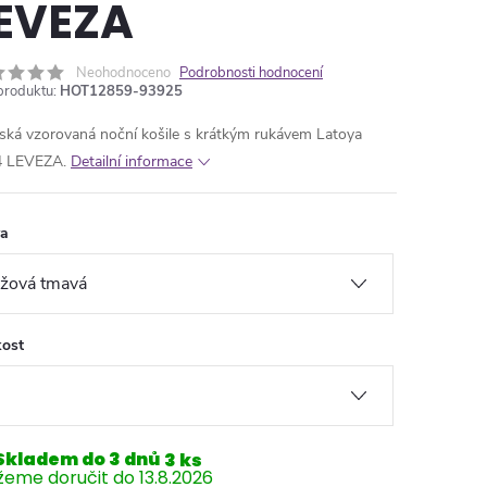
EVEZA
Neohodnoceno
Podrobnosti hodnocení
produktu:
HOT12859-93925
ká vzorovaná noční košile s krátkým rukávem Latoya
4 LEVEZA.
Detailní informace
va
kost
Skladem do 3 dnů
3 ks
13.8.2026