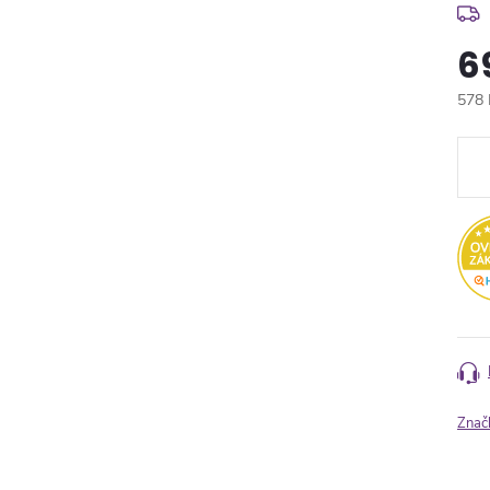
6
578 
Měr
cena
Znač