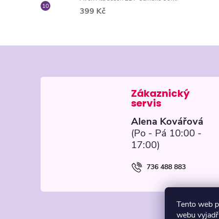
399 Kč
Z
á
p
Alena Kovářová
a
t
736 488 883
í
Tento web p
webu vyjadřu