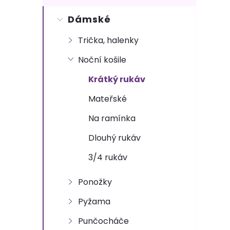
s
Dámské
t
Trička, halenky
r
Noční košile
a
Krátký rukáv
n
Mateřské
Na ramínka
n
Dlouhý rukáv
í
3/4 rukáv
p
Ponožky
a
Pyžama
Punčocháče