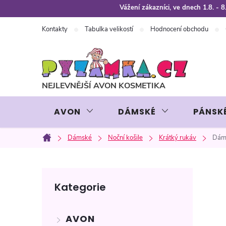
Přejít
Vážení zákazníci, ve dnech 1.8. -
na
Kontakty
Tabulka velikostí
Hodnocení obchodu
obsah
AVON
DÁMSKÉ
PÁNSK
Dámské
Noční košile
Krátký rukáv
Dáms
Domů
P
Přeskočit
Kategorie
kategorie
o
AVON