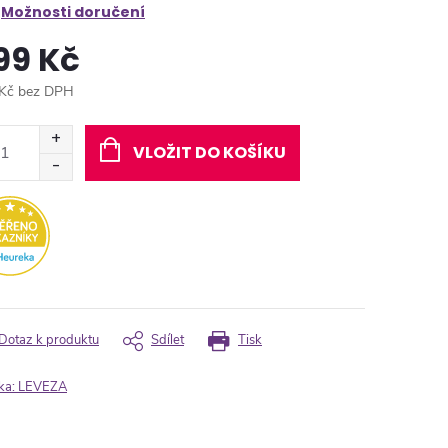
Možnosti doručení
99 Kč
Kč bez DPH
ná
:
VLOŽIT DO KOŠÍKU
Dotaz k produktu
Sdílet
Tisk
ka:
LEVEZA