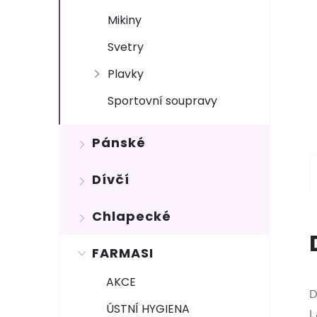
Mikiny
Svetry
Plavky
Sportovní soupravy
Pánské
Dívčí
Chlapecké
FARMASI
AKCE
D
ÚSTNÍ HYGIENA
L