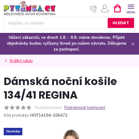
Přejít
NÁKUPNÍ
KOŠÍK
na
obsah
HLEDAT
Vážení zákazníci, ve dnech 1.8. - 8.8. máme dovolenou. Přijaté
objednávky budou vyřízeny ihned po našem návratu. Děkujeme
za pochopení.
Krátký rukáv
Dámská noční košile
134/41 REGINA
Neohodnoceno
Podrobnosti hodnocení
Kód produktu:
HOT14104-106472
Novinka