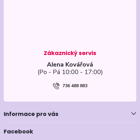
p
a
t
í
Alena Kovářová
736 488 883
Informace pro vás
Facebook