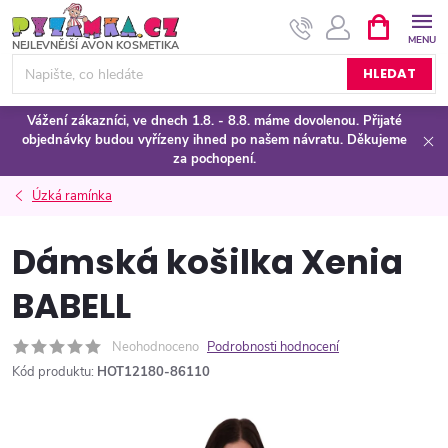
Přejít
NÁKUPNÍ
KOŠÍK
na
obsah
HLEDAT
Vážení zákazníci, ve dnech 1.8. - 8.8. máme dovolenou. Přijaté
objednávky budou vyřízeny ihned po našem návratu. Děkujeme
za pochopení.
Úzká ramínka
Dámská košilka Xenia
BABELL
Neohodnoceno
Podrobnosti hodnocení
Kód produktu:
HOT12180-86110