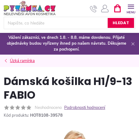
Přejít
NÁKUPNÍ
KOŠÍK
na
obsah
HLEDAT
Vážení zákazníci, ve dnech 1.8. - 8.8. máme dovolenou. Přijaté
objednávky budou vyřízeny ihned po našem návratu. Děkujeme
za pochopení.
Úzká ramínka
Dámská košilka H1/9-13
FABIO
Neohodnoceno
Podrobnosti hodnocení
Kód produktu:
HOT8108-39578