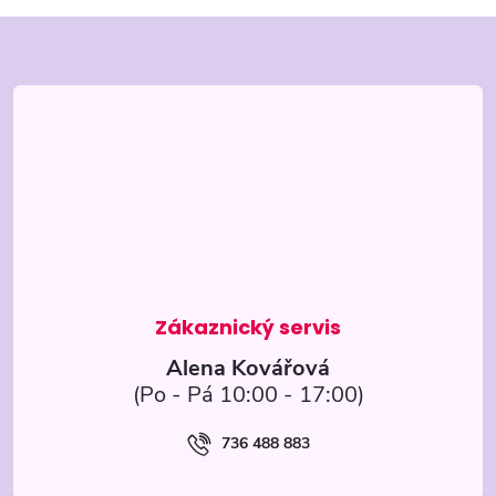
Z
á
p
a
t
í
Alena Kovářová
736 488 883