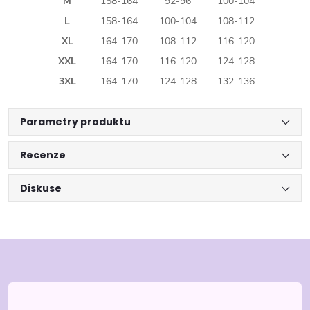
M
158-164
92-96
100-104
L
158-164
100-104
108-112
XL
164-170
108-112
116-120
XXL
164-170
116-120
124-128
3XL
164-170
124-128
132-136
Parametry produktu
Recenze
Diskuse
Z
á