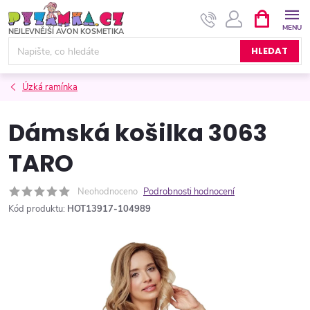
Přejít
NÁKUPNÍ
KOŠÍK
na
obsah
HLEDAT
Úzká ramínka
Dámská košilka 3063
TARO
Neohodnoceno
Podrobnosti hodnocení
Kód produktu:
HOT13917-104989