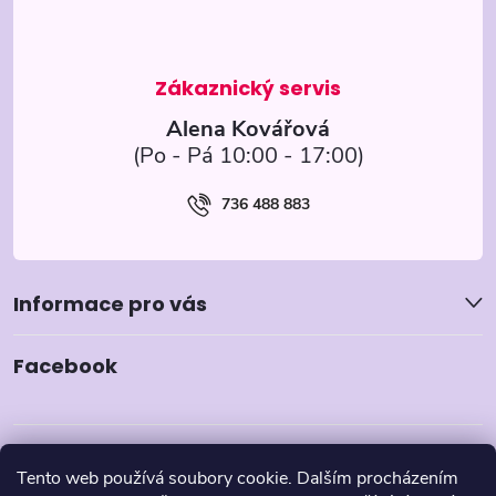
t
í
Alena Kovářová
736 488 883
Informace pro vás
Facebook
Tento web používá soubory cookie. Dalším procházením