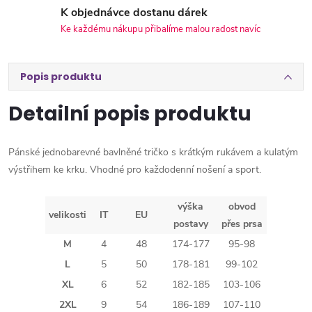
K objednávce dostanu dárek
Ke každému nákupu přibalíme malou radost navíc
Popis produktu
Detailní popis produktu
Pánské jednobarevné bavlněné tričko s krátkým rukávem a kulatým
výstřihem ke krku. Vhodné pro každodenní nošení a sport.
výška
obvod
velikosti
IT
EU
postavy
přes prsa
M
4
48
174-177
95-98
L
5
50
178-181
99-102
XL
6
52
182-185
103-106
2XL
9
54
186-189
107-110