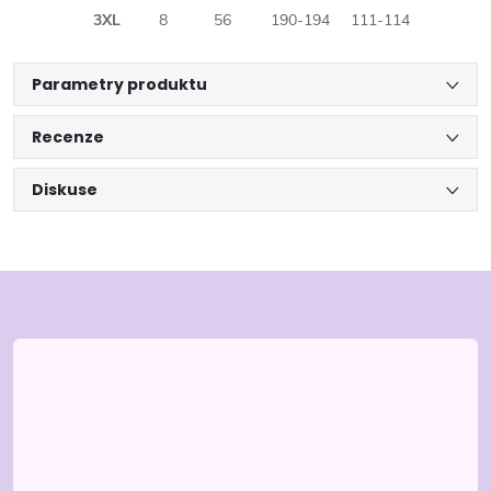
3XL
8
56
190-194
111-114
Parametry produktu
Recenze
Diskuse
Z
á
p
a