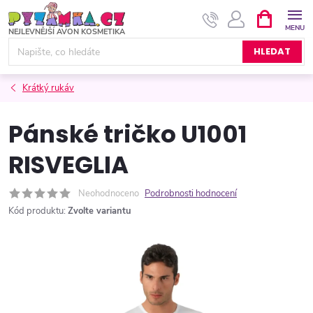
Přejít
NÁKUPNÍ
KOŠÍK
na
obsah
HLEDAT
Krátký rukáv
Pánské tričko U1001
RISVEGLIA
Neohodnoceno
Podrobnosti hodnocení
Kód produktu:
Zvolte variantu