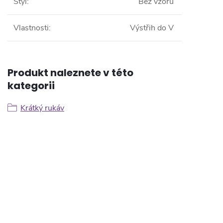
Styl
:
Bez vzoru
Vlastnosti
:
Výstřih do V
Produkt naleznete v této
kategorii
Krátký rukáv