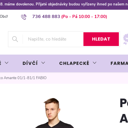
 8.8. máme dovolenou. Přijaté objednávky budou vyřízeny ihned po našem 
736 488 883
Obchodní podmínky
Podmínky ochrany osobních údajů
Platba plat
HLEDAT
É
DÍVČÍ
CHLAPECKÉ
FARMA
čko Amante 01/1-81/1 FABIO
P
A