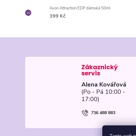
Avon Attraction EDP dámská 50ml
399 Kč
Z
á
p
Alena Kovářová
a
t
736 488 883
í