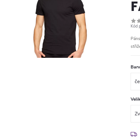
F
Kód 
Páns
stři
Bar
Veli