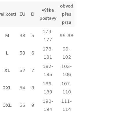
obvod
výška
velikosti
EU
D
přes
postavy
prsa
174-
M
48
5
95-98
177
178-
99-
L
50
6
181
102
182-
103-
XL
52
7
185
106
186-
107-
2XL
54
8
189
110
190-
111-
3XL
56
9
194
114