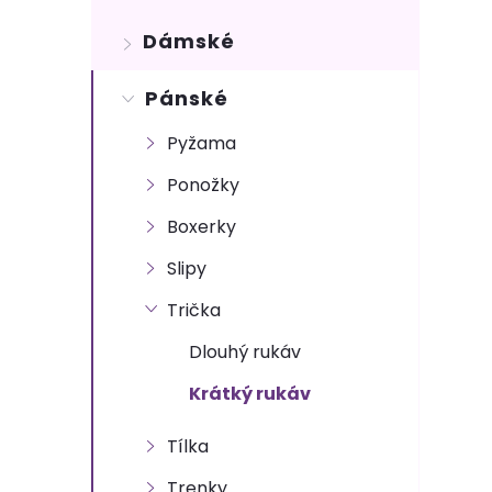
s
Dámské
t
Pánské
r
Pyžama
a
Ponožky
n
Boxerky
n
Slipy
Trička
í
Dlouhý rukáv
p
Krátký rukáv
a
Tílka
Trenky