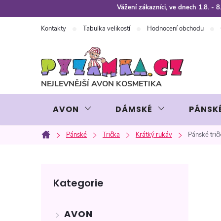
Přejít
Vážení zákazníci, ve dnech 1.8. -
na
Kontakty
Tabulka velikostí
Hodnocení obchodu
obsah
AVON
DÁMSKÉ
PÁNSK
Pánské
Trička
Krátký rukáv
Pánské tri
Domů
P
Přeskočit
Kategorie
kategorie
o
AVON