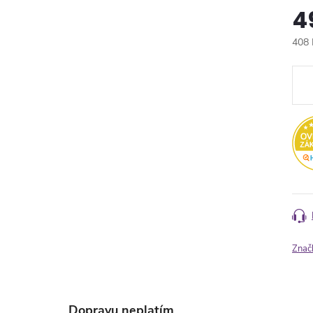
4
408 
Měr
cena
Znač
Dopravu neplatím