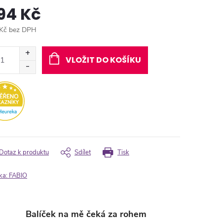
94 Kč
Kč bez DPH
ná
:
VLOŽIT DO KOŠÍKU
Dotaz k produktu
Sdílet
Tisk
ka:
FABIO
Balíček na mě čeká za rohem