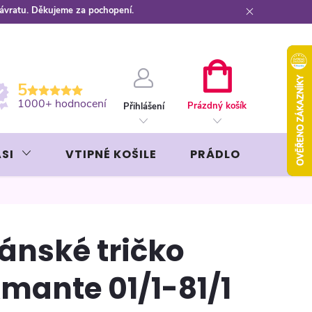
návratu. Děkujeme za pochopení.
ební kartou
Záruka AVON
NÁKUPNÍ
5
KOŠÍK
1000+ hodnocení
Prázdný košík
Přihlášení
SI
VTIPNÉ KOŠILE
PRÁDLO
LIKÉR
ánské tričko
mante 01/1-81/1