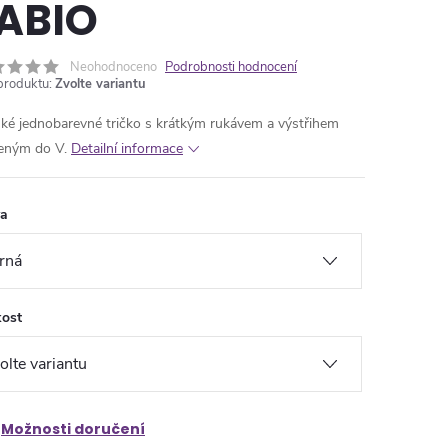
ABIO
Neohodnoceno
Podrobnosti hodnocení
produktu:
Zvolte variantu
ké jednobarevné tričko s krátkým rukávem a výstřihem
ženým do V.
Detailní informace
va
kost
Možnosti doručení