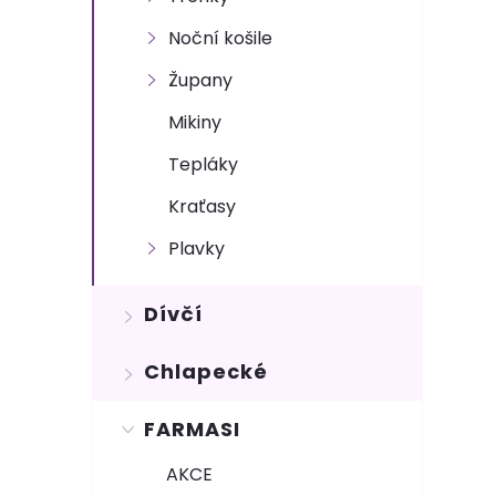
n
Noční košile
e
Župany
l
Mikiny
Tepláky
Kraťasy
Plavky
Dívčí
Chlapecké
FARMASI
AKCE