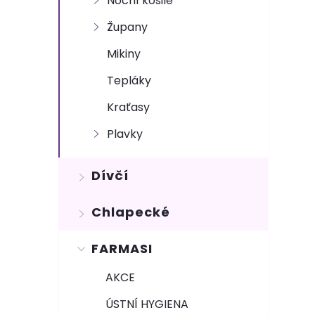
Noční košile
e
Župany
l
Mikiny
Tepláky
Kraťasy
Plavky
Dívčí
Chlapecké
FARMASI
AKCE
ÚSTNÍ HYGIENA