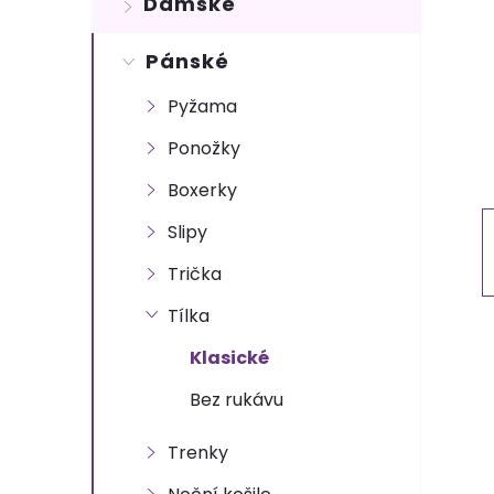
Dámské
t
Pánské
r
Pyžama
a
Ponožky
n
Boxerky
n
Slipy
Trička
í
Tílka
p
Klasické
a
Bez rukávu
n
Trenky