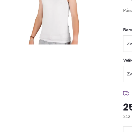
Páns
Bar
Veli
2
212 
Měr
cena