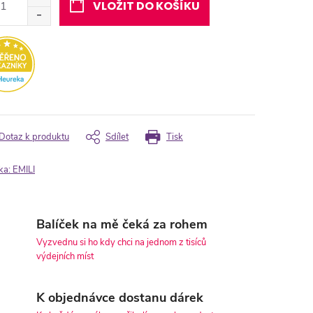
VLOŽIT DO KOŠÍKU
Dotaz k produktu
Sdílet
Tisk
ka:
EMILI
Balíček na mě čeká za rohem
Vyzvednu si ho kdy chci na jednom z tisíců
výdejních míst
K objednávce dostanu dárek