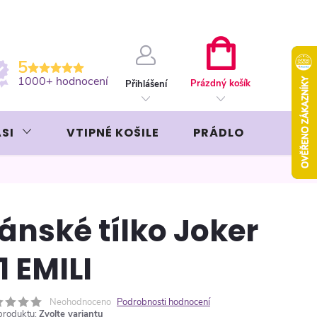
ební kartou
Záruka AVON
NÁKUPNÍ
5
KOŠÍK
1000+ hodnocení
Prázdný košík
Přihlášení
SI
VTIPNÉ KOŠILE
PRÁDLO
LIKÉR
ánské tílko Joker
1 EMILI
Neohodnoceno
Podrobnosti hodnocení
produktu:
Zvolte variantu