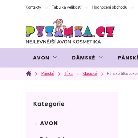
Přejít
Kontakty
Tabulka velikostí
Hodnocení obchodu
na
obsah
AVON
DÁMSKÉ
PÁNSK
Pánské
Tílka
Klasické
Pánské tílko Joke
Domů
P
Přeskočit
Kategorie
kategorie
o
AVON
s