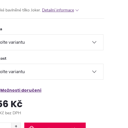
ké bavlněné tílko Joker.
Detailní informace
va
kost
Možnosti doručení
56 Kč
Kč bez DPH
ná
: