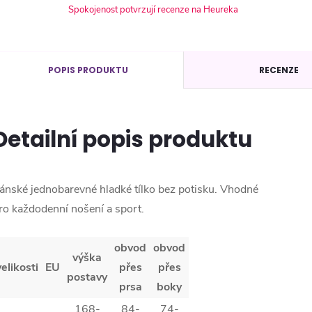
Spokojenost potvrzují recenze na Heureka
POPIS PRODUKTU
RECENZE
Detailní popis produktu
ánské jednobarevné hladké tílko bez potisku. Vhodné
ro každodenní nošení a sport.
obvod
obvod
výška
velikosti
EU
přes
přes
postavy
prsa
boky
168-
84-
74-