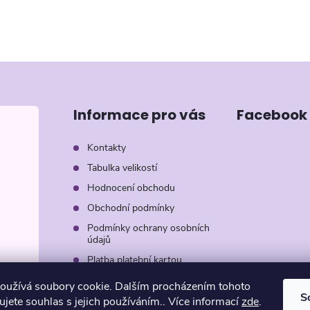
Informace pro vás
Facebook
Kontakty
Tabulka velikostí
Hodnocení obchodu
Obchodní podmínky
Podmínky ochrany osobních
údajů
Platba platební kartou
Záruka AVON
oužívá soubory cookie. Dalším procházením tohoto
S
jete souhlas s jejich používáním.. Více informací
zde
.