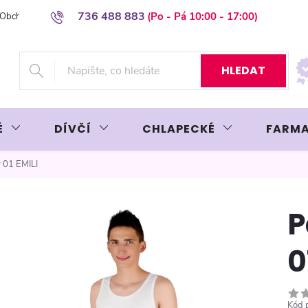
736 488 883
Obchodní podmínky
Podmínky ochrany osobních údajů
Platba plat
HLEDAT
É
DÍVČÍ
CHLAPECKÉ
FARMA
r 01 EMILI
P
0
Kód 