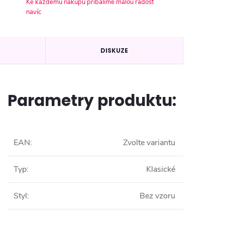
Ke každému nákupu přibalíme malou radost
navíc
DISKUZE
Parametry produktu:
EAN
:
Zvolte variantu
Typ
:
Klasické
Styl
:
Bez vzoru