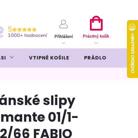
ební kartou
Záruka AVON
NÁKUPNÍ
5
KOŠÍK
1000+ hodnocení
Prázdný košík
Přihlášení
SI
VTIPNÉ KOŠILE
PRÁDLO
LIKÉR
ánské slipy
mante 01/1-
2/66 FABIO