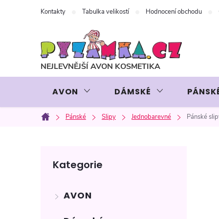
Přejít
Kontakty
Tabulka velikostí
Hodnocení obchodu
na
obsah
AVON
DÁMSKÉ
PÁNSK
Pánské
Slipy
Jednobarevné
Pánské sli
Domů
P
Přeskočit
Kategorie
kategorie
o
AVON
s