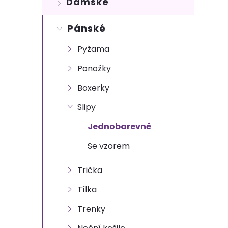
Dámské
t
Pánské
r
Pyžama
a
Ponožky
n
Boxerky
n
Slipy
Jednobarevné
í
Se vzorem
p
Trička
a
Tílka
n
Trenky