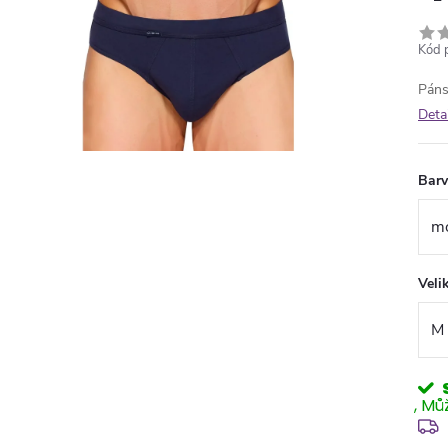
Kód 
Páns
Deta
Bar
Veli