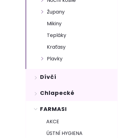
Noční košile
e
Župany
l
Mikiny
Tepláky
Kraťasy
Plavky
Dívčí
Chlapecké
FARMASI
AKCE
ÚSTNÍ HYGIENA