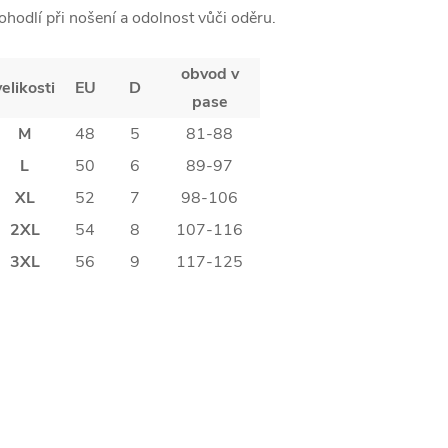
ohodlí při nošení a odolnost vůči oděru.
obvod v
velikosti
EU
D
pase
M
48
5
81-88
L
50
6
89-97
XL
52
7
98-106
2XL
54
8
107-116
3XL
56
9
117-125