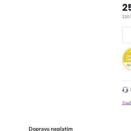
2
210 
Měr
cena
Znač
Dopravu neplatím