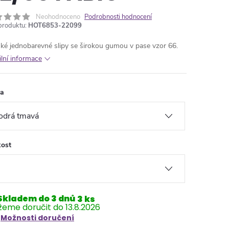
Neohodnoceno
Podrobnosti hodnocení
produktu:
HOT6853-22099
ké jednobarevné slipy se širokou gumou v pase vzor 66.
ilní informace
va
kost
Skladem do 3 dnů
3 ks
13.8.2026
Možnosti doručení