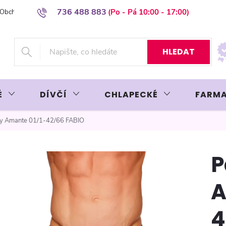
736 488 883
Obchodní podmínky
Podmínky ochrany osobních údajů
Platba plat
HLEDAT
É
DÍVČÍ
CHLAPECKÉ
FARMA
py Amante 01/1-42/66 FABIO
P
A
4