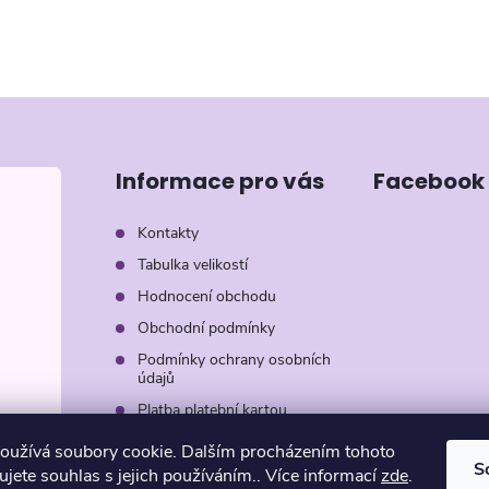
Informace pro vás
Facebook
Kontakty
Tabulka velikostí
Hodnocení obchodu
Obchodní podmínky
Podmínky ochrany osobních
údajů
Platba platební kartou
Záruka AVON
oužívá soubory cookie. Dalším procházením tohoto
S
jete souhlas s jejich používáním.. Více informací
zde
.