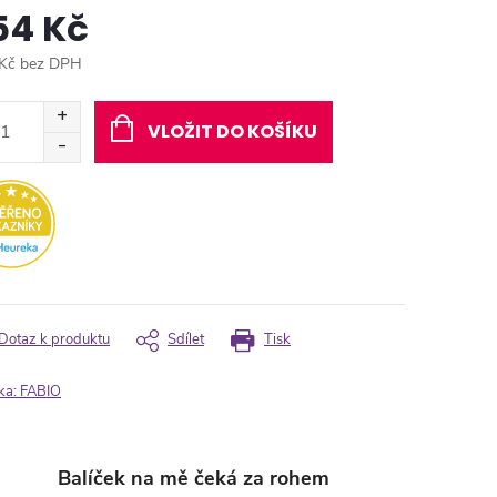
54 Kč
Kč bez DPH
ná
:
VLOŽIT DO KOŠÍKU
Dotaz k produktu
Sdílet
Tisk
ka:
FABIO
Balíček na mě čeká za rohem