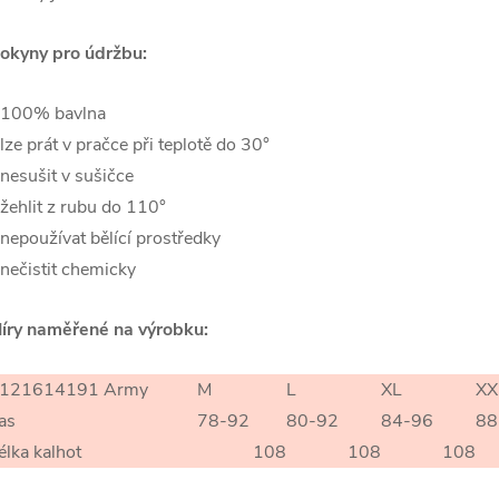
okyny pro údržbu:
 100% bavlna
 lze prát v pračce při teplotě do 30°
 nesušit v sušičce
 žehlit z rubu do 110°
 nepoužívat bělící prostředky
 nečistit chemicky
íry naměřené na výrobku:
121614191 Army
M
L
XL
XX
as
78-92
80-92
84-96
88
élka kalhot
108
108
108