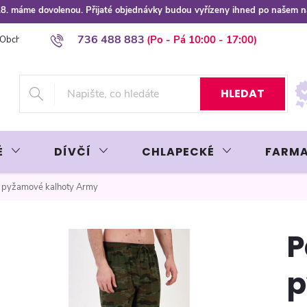
 8.8. máme dovolenou. Přijaté objednávky budou vyřízeny ihned po našem 
736 488 883
Obchodní podmínky
Podmínky ochrany osobních údajů
Platba plat
HLEDAT
É
DÍVČÍ
CHLAPECKÉ
FARMA
 pyžamové kalhoty Army
P
p