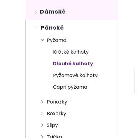
s
Dámské
t
Pánské
r
Pyžama
a
Krátké kalhoty
n
Dlouhé kalhoty
n
Pyžamové kalhoty
Capri pyžama
í
Ponožky
p
Boxerky
a
Slipy
Trička