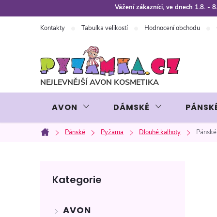
Přejít
Vážení zákazníci, ve dnech 1.8. -
na
Kontakty
Tabulka velikostí
Hodnocení obchodu
obsah
AVON
DÁMSKÉ
PÁNSK
Pánské
Pyžama
Dlouhé kalhoty
Pánské
Domů
P
Přeskočit
Kategorie
kategorie
o
AVON