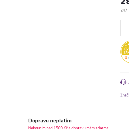
2
247 
Měr
cena
Znač
Dopravu neplatím
Nakoupím nad 1500 Kč a dopravu mám zdarma