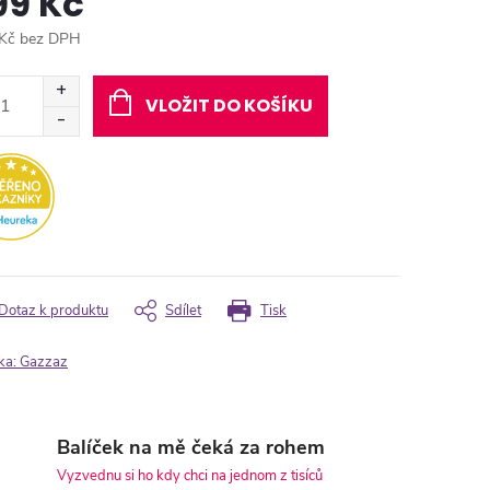
99 Kč
Kč bez DPH
ná
:
VLOŽIT DO KOŠÍKU
Dotaz k produktu
Sdílet
Tisk
ka:
Gazzaz
Balíček na mě čeká za rohem
Vyzvednu si ho kdy chci na jednom z tisíců