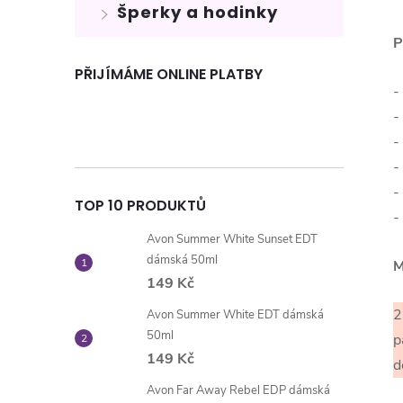
Šperky a hodinky
P
PŘIJÍMÁME ONLINE PLATBY
-
-
-
-
-
TOP 10 PRODUKTŮ
-
Avon Summer White Sunset EDT
dámská 50ml
M
149 Kč
2
Avon Summer White EDT dámská
50ml
p
149 Kč
d
Avon Far Away Rebel EDP dámská