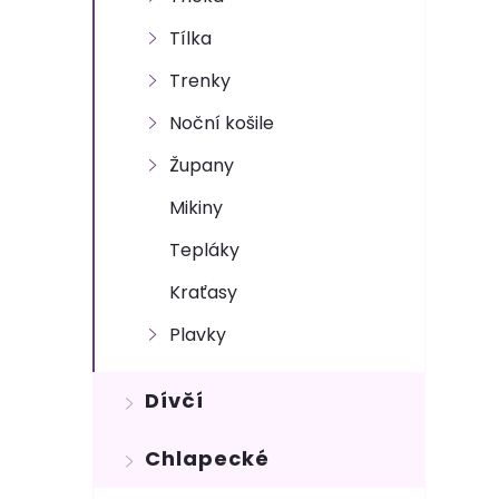
n
Tílka
e
Trenky
l
Noční košile
Župany
Mikiny
Tepláky
Kraťasy
Plavky
Dívčí
Chlapecké