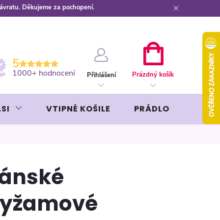
návratu. Děkujeme za pochopení.
ební kartou
Záruka AVON
NÁKUPNÍ
5
KOŠÍK
1000+ hodnocení
Prázdný košík
Přihlášení
SI
VTIPNÉ KOŠILE
PRÁDLO
LIKÉR
ánské
yžamové