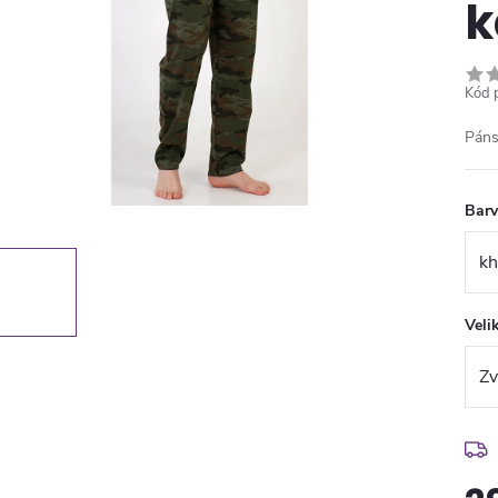
k
Kód 
Páns
Bar
Veli