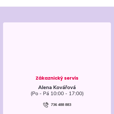
Z
á
p
a
t
í
Alena Kovářová
736 488 883