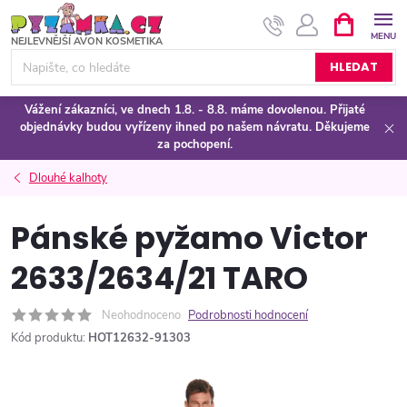
Přejít
NÁKUPNÍ
KOŠÍK
na
obsah
HLEDAT
Vážení zákazníci, ve dnech 1.8. - 8.8. máme dovolenou. Přijaté
objednávky budou vyřízeny ihned po našem návratu. Děkujeme
za pochopení.
Dlouhé kalhoty
Pánské pyžamo Victor
2633/2634/21 TARO
Neohodnoceno
Podrobnosti hodnocení
Kód produktu:
HOT12632-91303