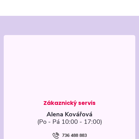
Z
á
p
a
t
í
Alena Kovářová
736 488 883