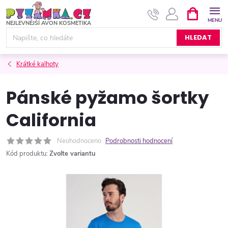
Přejít
NÁKUPNÍ
KOŠÍK
na
obsah
HLEDAT
Krátké kalhoty
Pánské pyžamo šortky
California
Neohodnoceno
Podrobnosti hodnocení
Kód produktu:
Zvolte variantu