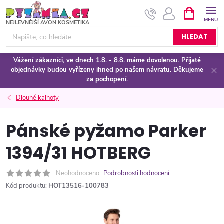
Přejít
NÁKUPNÍ
KOŠÍK
na
obsah
HLEDAT
Vážení zákazníci, ve dnech 1.8. - 8.8. máme dovolenou. Přijaté
objednávky budou vyřízeny ihned po našem návratu. Děkujeme
za pochopení.
Dlouhé kalhoty
Pánské pyžamo Parker
1394/31 HOTBERG
Neohodnoceno
Podrobnosti hodnocení
Kód produktu:
HOT13516-100783