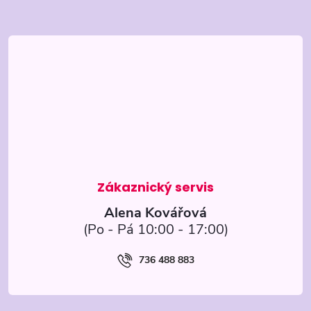
Z
á
p
a
t
í
Alena Kovářová
736 488 883