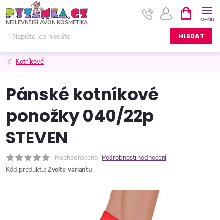
Přejít
NÁKUPNÍ
KOŠÍK
na
obsah
HLEDAT
Kotníkové
Pánské kotníkové
ponožky 040/22p
STEVEN
Neohodnoceno
Podrobnosti hodnocení
Kód produktu:
Zvolte variantu